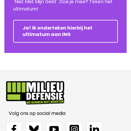
"Niet Met Mijn Geld". Doe je mee? Teken het
ultimatum!
Ja! ik onderteken hierbij het
ultimatum aan ING
Volg ons op social media