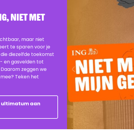
G, Niet Met
ichtbaar, maar niet
beert te sparen voor je
 die diezelfde toekomst
e- en gasvelden tot
. Daarom zeggen we
je mee? Teken het
et ultimatum aan