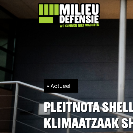
Actueel
Pleitnota Shel
Klimaatzaak Sh