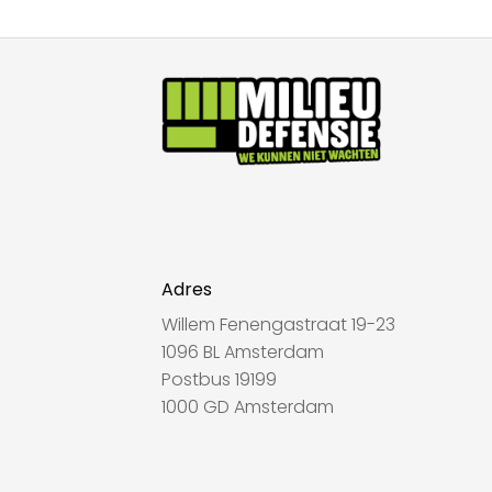
Adres
Willem Fenengastraat 19-23
1096 BL Amsterdam
Postbus 19199
1000 GD Amsterdam