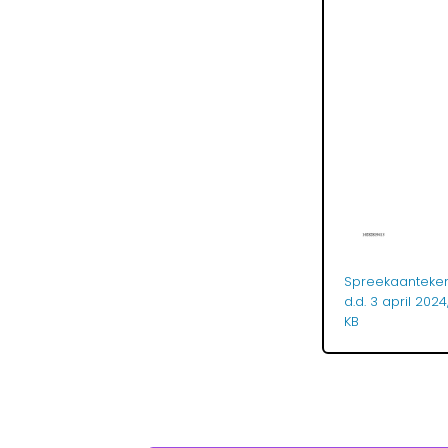
Spreekaantekeni
d.d. 3 april 202
KB