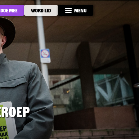
Doe mee
Word lid
Menu
eroep