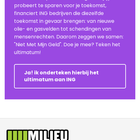
probeert te sparen voor je toekomst,
financiert ING bedrijven die diezelfde
toekomst in gevaar brengen: van nieuwe
olie- en gasvelden tot schendingen van
mensenrechten. Daarom zeggen we samen:
"Niet Met Mijn Geld". Doe je mee? Teken het
ultimatum!
Ja! ik onderteken hierbij het
ultimatum aan ING