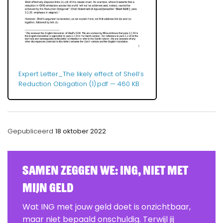
Expert Letter_The likely effect of Shell’s
Reduction Obligation (1).pdf
— 460 KB
Gepubliceerd
18 oktober 2022
Samen zeggen we: ING, Niet Met
Mijn Geld
Wat ING met jouw geld doet is onzichtbaar,
maar niet bepaald onschuldig. Terwijl jij