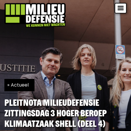
Actueel
Pleitnota Milieudefensie
zittingsdag 3 hoger beroep
Klimaatzaak Shell (deel 4)