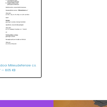
dooi Milieudefensie c.s.
df
— 805 KB