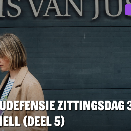
eudefensie zittingsdag 
ell (deel 5)