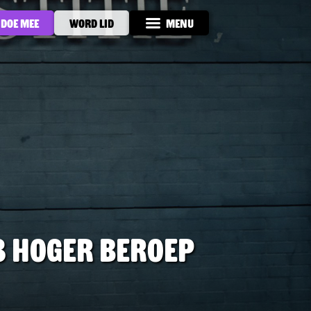
Doe mee
Word lid
Menu
3 hoger beroep