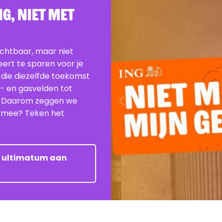
G, Niet Met
ichtbaar, maar niet
beert te sparen voor je
 die diezelfde toekomst
e- en gasvelden tot
. Daarom zeggen we
je mee? Teken het
et ultimatum aan