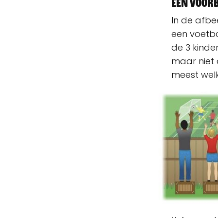
Een voor
In de afbe
een voetba
de 3 kinde
maar niet a
meest we