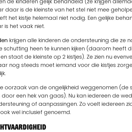
n de kinderen gelijk behandeld (ze krijgen allema
ar daar is de kleinste van het stel niet mee geholp
ft het kistje helemaal niet nodig. Een gelijke behand
r is het vaak niet.
den
krijgen alle kinderen de ondersteuning die ze
 schutting heen te kunnen kijken (daarom heeft d
 en staat de kleinste op 2 kistjes). Ze zien nu evenvee
 Maar nog steeds moet iemand voor die kistjes zor
jk.
de oorzaak van de ongelijkheid weggenomen (de sc
door een hek van gaas). Nu kan iedereen de wedst
ersteuning of aanpassingen. Zo voelt iedereen zi
ook wel inclusief genoemd.
htvaardigheid