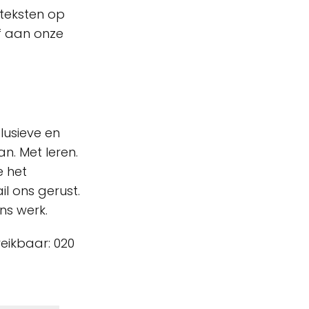
teksten op
of aan onze
lusieve en
n. Met leren.
e het
il ons gerust.
ns werk.
eikbaar: 020