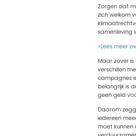
Zorgen dat me
zich welkom vo
klimaatrechtv
samenleving w
>Lees meer ov
Maar zover is
verschillen m
campagnes ex
belangrijk is
geen geld voo
Daarom zeggen
iedereen meed
moet kunnen d
verduurzamen