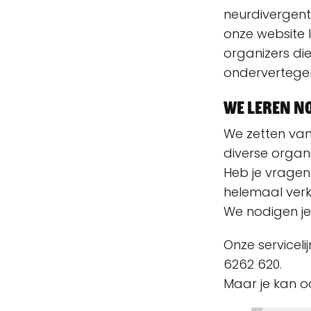
neurdivergent
onze website l
organizers d
ondervertegen
We leren no
We zetten van
diverse organ
Heb je vragen
helemaal verke
We nodigen je 
Onze servicel
6262 620.
Maar je kan o