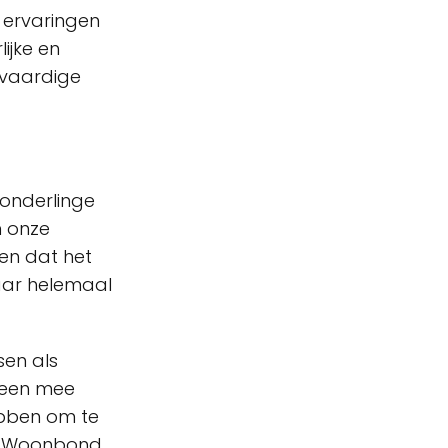
 ervaringen
ijke en
tvaardige
 onderlinge
n onze
en dat het
daar helemaal
sen als
ereen mee
ebben om te
e Woonbond