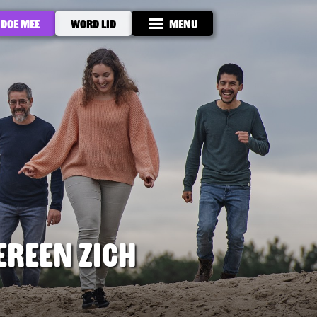
Doe mee
Word lid
Menu
ereen zich