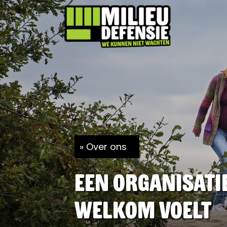
Over ons
Een organisati
welkom voelt