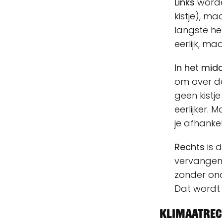
Links
worde
kistje), ma
langste hee
eerlijk, maa
In het mid
om over de
geen kistje
eerlijker.
je afhankeli
Rechts
is 
vervangen 
zonder ond
Dat wordt 
Klimaatrec