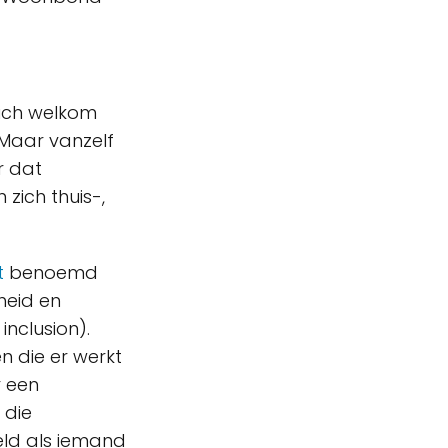
zich welkom
 Maar vanzelf
r dat
zich thuis-,
t
benoemd
heid en
inclusion).
n die er werkt
r een
 die
eld als iemand