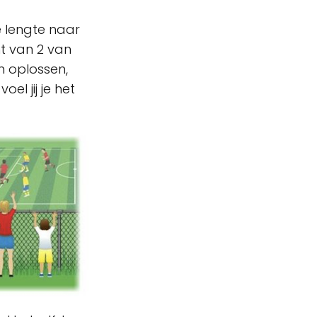
e lengte naar
ht van 2 van
n oplossen,
oel jij je het