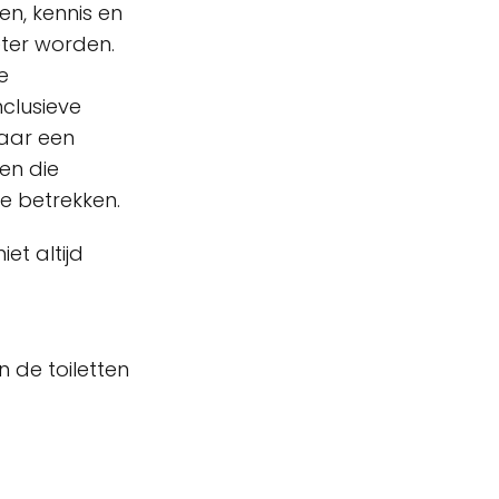
n, kennis en
ter worden.
e
nclusieve
naar een
en die
e betrekken.
et altijd
n de toiletten