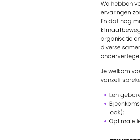
We hebben ver
ervaringen z
En dat nog me
klimaatbewegin
organisatie e
diverse samen
ondervertegen
Je welkom voe
vanzelf spreke
Een gebare
Bijeenkomst
ook);
Optimale l