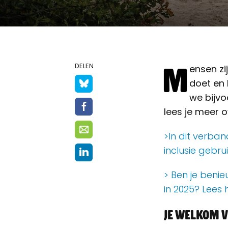
M
DELEN
ensen zi
doet en 
we bijvo
lees je meer 
>In dit verba
inclusie gebru
> Ben je benie
in 2025? Lees h
Je welkom 