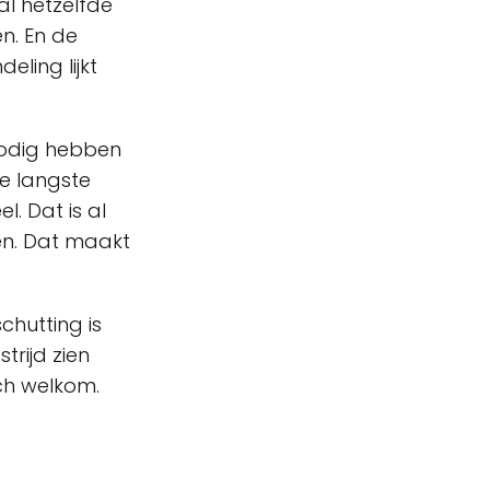
al hetzelfde
en. En de
eling lijkt
 nodig hebben
e langste
l. Dat is al
gen. Dat maakt
hutting is
rijd zien
ch welkom.