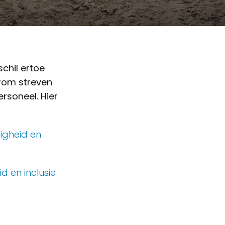
schil ertoe
arom streven
rsoneel. Hier
igheid en
d en inclusie