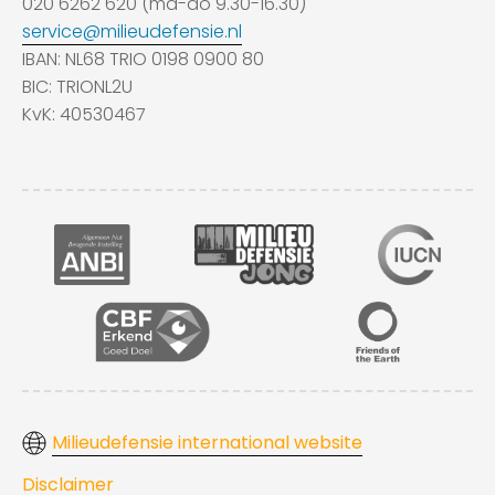
020 6262 620 (ma-do 9.30-16.30)
service@milieudefensie.nl
IBAN: NL68 TRIO 0198 0900 80
BIC: TRIONL2U
KvK: 40530467
Milieudefensie international website
Disclaimer