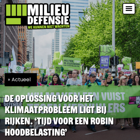
Actueel
De oplossing voor het
klimaatprobleem ligt bij
rijken. ‘Tijd voor een Robin
Hoodbelasting’