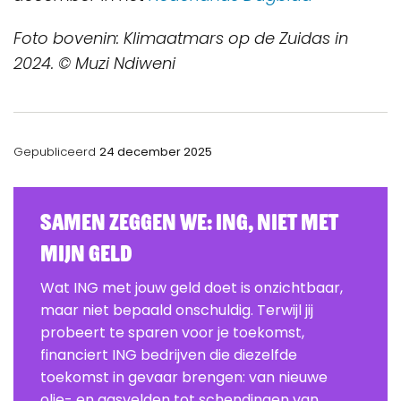
Foto bovenin: Klimaatmars op de Zuidas in
2024.
©
Muzi Ndiweni
Gepubliceerd
24 december 2025
Samen zeggen we: ING, Niet Met
Mijn Geld
Wat ING met jouw geld doet is onzichtbaar,
maar niet bepaald onschuldig. Terwijl jij
probeert te sparen voor je toekomst,
financiert ING bedrijven die diezelfde
toekomst in gevaar brengen: van nieuwe
olie- en gasvelden tot schendingen van