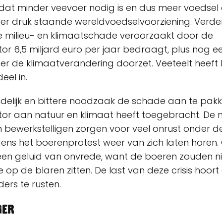
dat minder veevoer nodig is en dus meer voedsel o
er druk staande wereldvoedselvoorziening. Verde
e milieu- en klimaatschade veroorzaakt door de
r 6,5 miljard euro per jaar bedraagt, plus nog e
r de klimaatverandering doorzet. Veeteelt heeft h
eel in.
ijdelijk en bittere noodzaak de schade aan te pak
or aan natuur en klimaat heeft toegebracht. De
n bewerkstelligen zorgen voor veel onrust onder d
ens het boerenprotest weer van zich laten horen
t een geluid van onvrede, want de boeren zouden 
e op de blaren zitten. De last van deze crisis hoort 
ers te rusten.
ger