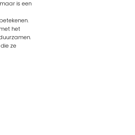
 maar is een
betekenen.
 met het
erduurzamen.
 die ze