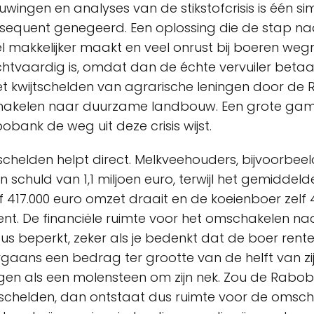
uwingen en analyses van de stikstofcrisis is één si
nsequent genegeerd. Een oplossing die de stap n
 makkelijker maakt en veel onrust bij boeren weg
htvaardig is, omdat dan de échte vervuiler betaal
het kwijtschelden van agrarische leningen door de
akelen naar duurzame landbouw. Een grote ga
ank de weg uit deze crisis wijst.
tschelden helpt direct. Melkveehouders, bijvoorbee
schuld van 1,1 miljoen euro, terwijl het gemiddeld
f 417.000 euro omzet draait en de koeienboer zelf 
ient. De financiële ruimte voor het omschakelen 
us beperkt, zeker als je bedenkt dat de boer rent
gaans een bedrag ter grootte van de helft van zi
en als een molensteen om zijn nek. Zou de Rabob
tschelden, dan ontstaat dus ruimte voor de omsc