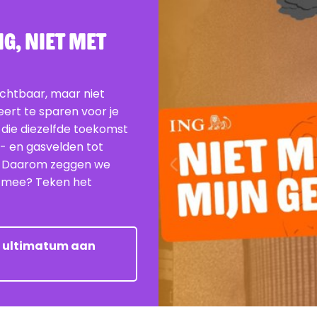
G, Niet Met
ichtbaar, maar niet
beert te sparen voor je
 die diezelfde toekomst
e- en gasvelden tot
. Daarom zeggen we
je mee? Teken het
et ultimatum aan