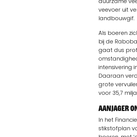
duurzame veeh
veevoer uit v
landbouwgif.
Als boeren zic
bij de Raboba
gaat dus prof
omstandighed
intensivering
Daaraan verdi
grote vervuil
voor 35,7 mil
Aanjager o
In het Finan
stikstofplan 
boeren, met ‘o