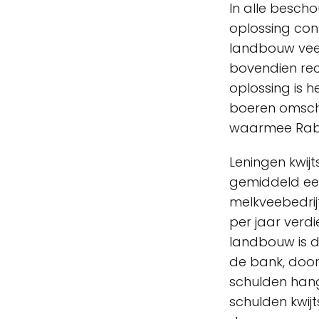
In alle bescho
oplossing co
landbouw veel
bovendien rec
oplossing is 
boeren omsch
waarmee Rabob
Leningen kwij
gemiddeld een 
melkveebedrij
per jaar verd
landbouw is d
de bank, door
schulden hang
schulden kwij