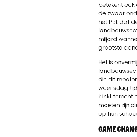
betekent ook 
de zwaar ond
het PBL dat d
landbouwsecto
miljard wannee
grootste aand
Het is onverm
landbouwsect
die dit moete
woensdag tijd
klinkt terech
moeten zijn di
op hun schoud
Game chan