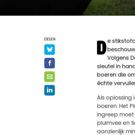
D
DELEN
e stikstof
beschouwi
Volgens Do
sleutel in han
boeren die o
échte vervuile
Als oplossing 
boeren. Het 
ingreep moet 
pluimvee en ti
aanzienlijk mi