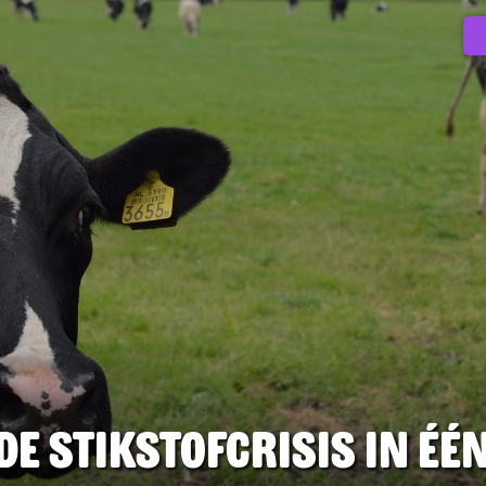
e stikstofcrisis in éé