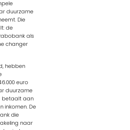
mpele
aar duurzame
neemt. Die
t: de
 Rabobank als
me changer
ld, hebben
e
46.000 euro
naar duurzame
e betaalt aan
jn inkomen. De
ank die
hakeling naar