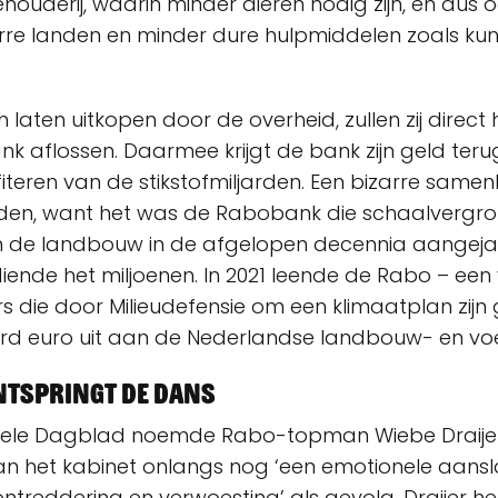
ouderij, waarin minder dieren nodig zijn, en dus 
erre landen en minder dure hulpmiddelen zoals ku
h laten uitkopen door de overheid, zullen zij direct
nk aflossen. Daarmee krijgt de bank zijn geld ter
iteren van de stikstofmiljarden. Een bizarre same
en, want het was de Rabobank die schaalvergro
 in de landbouw in de afgelopen decennia aangeja
ende het miljoenen. In 2021 leende de Rabo – een
ers die door Milieudefensie om een klimaatplan zij
jard euro uit aan de Nederlandse landbouw- en vo
ntspringt de dans
cieele Dagblad noemde Rabo-topman Wiebe Draije
van het kabinet onlangs nog ‘een emotionele aans
ntreddering en verwoesting’ als gevolg. Draijer heef