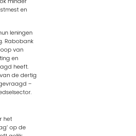
ook minder
nstmest en
 hun leningen
ug. Rabobank
nloop van
ting en
agd heeft.
 van de dertig
n gevraagd –
edselsector.
r het
lag’ op de
t gelijk: