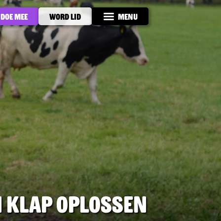
Doe mee
Word lid
Menu
n klap oplossen