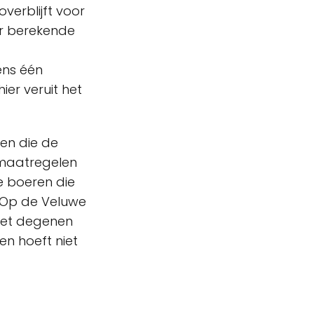
verblijft voor
r berekende
ens één
ier veruit het
ken die de
 maatregelen
e boeren die
. Op de Veluwe
niet degenen
en hoeft niet