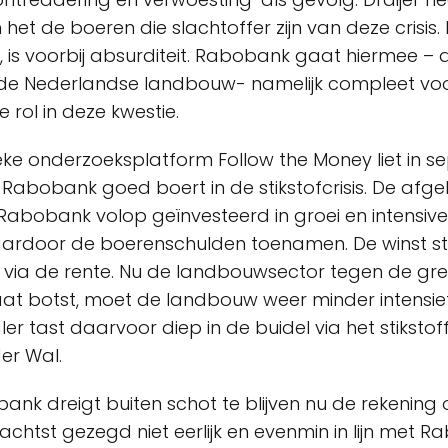
 het de boeren die slachtoffer zijn van deze crisis.
pt, is voorbij absurditeit. Rabobank gaat hiermee –
 de Nederlandse landbouw- namelijk compleet voor
 rol in deze kwestie.
ieke onderzoeksplatform Follow the Money liet in 
 Rabobank goed boert in de stikstofcrisis. De afge
Rabobank volop geïnvesteerd in groei en intensiver
ardoor de boerenschulden toenamen. De winst st
via de rente. Nu de landbouwsector tegen de gr
maat botst, moet de landbouw weer minder intensie
er tast daarvoor diep in de buidel via het stiksto
er Wal.
ank dreigt buiten schot te blijven nu de rekening 
 zachtst gezegd niet eerlijk en evenmin in lijn met 