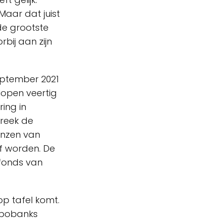
 Maar dat juist
 de grootste
bij aan zijn
september 2021
lopen veertig
ing in
reek de
enzen van
f worden. De
ffonds van
op tafel komt.
Rabobanks