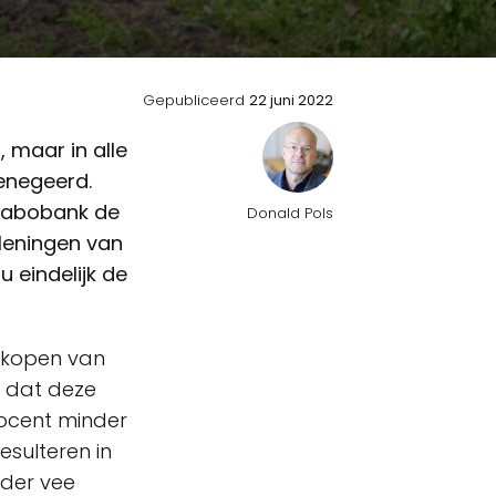
Gepubliceerd
22 juni 2022
, maar in alle
enegeerd.
 Rabobank de
Donald Pols
 leningen van
eindelijk de
uitkopen van
 dat deze
rocent minder
esulteren in
nder vee