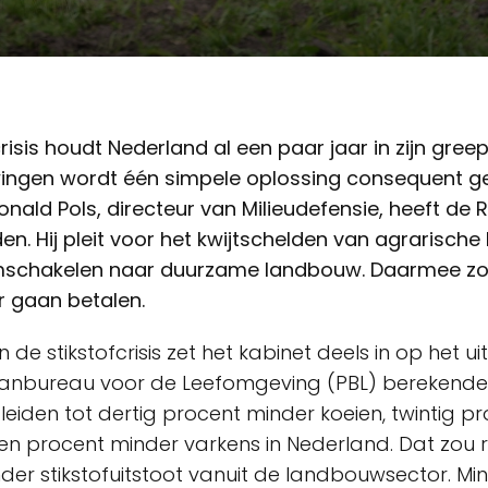
crisis houdt Nederland al een paar jaar in zijn greep
ngen wordt één simpele oplossing consequent g
nald Pols, directeur van Milieudefensie, heeft de
den. Hij pleit voor het kwijtschelden van agrarische
mschakelen naar duurzame landbouw. Daarmee zou 
r gaan betalen.
in de stikstofcrisis zet het kabinet deels in op het 
Planbureau voor de Leefomgeving (PBL) berekende
leiden tot dertig procent minder koeien, twintig p
en procent minder varkens in Nederland. Dat zou r
nder stikstofuitstoot vanuit de landbouwsector. Mi