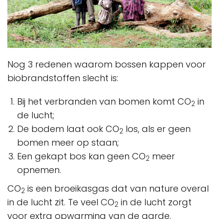
Nog 3 redenen waarom bossen kappen voor
biobrandstoffen slecht is:
Bij het verbranden van bomen komt CO
in
2
de lucht;
De bodem laat ook CO
los, als er geen
2
bomen meer op staan;
Een gekapt bos kan geen CO
meer
2
opnemen.
CO
is een broeikasgas dat van nature overal
2
in de lucht zit. Te veel CO
in de lucht zorgt
2
voor extra opwarming van de aarde.