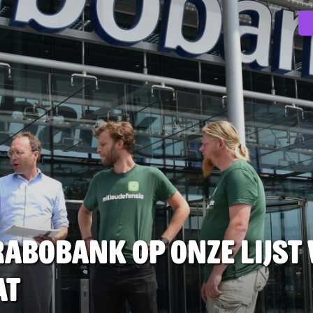
Rabobank op onze lijst
at