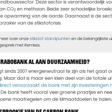
andbouwsector. Deze sector is verantwoordelijk vo
 van CO
en methaan. Beide zeer schadelijke broei
2
de opwarming van de aarde. Daarnaast is de sect
rzaker van de stikstofcrisis.
e meer over onze
stikstof standpunten
en de belangrijkste 
fgesprek met Remkes.
e Rabobank al aan duurzaamheid?
 sinds 2007 energieneutraal te zijn als het gaat 
g. Maar dat is maar een klein deel van de totale u
direct veroorzaakt de bank met zijn investeringen n
. De bank heeft vooral veel groene praatjes en n
roene maatregelen om de klimaatdoelen te halen.
 sprookje van de Carbon Bank