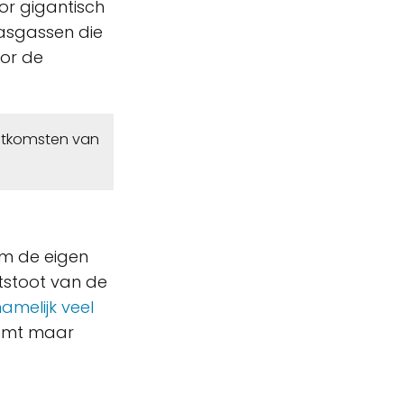
or gigantisch
kasgassen die
or de
uitkomsten van
om de eigen
itstoot van de
amelijk veel
eemt maar