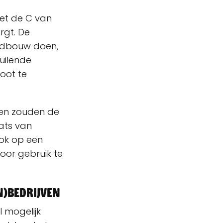
et de C van
rgt. De
andbouw doen,
uilende
toot te
een zouden de
aats van
ok op een
door gebruik te
n)bedrijven
l mogelijk