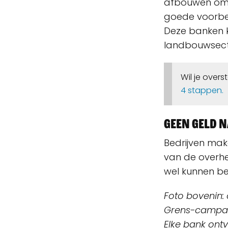
afbouwen om 
goede voorbee
Deze banken k
landbouwsecto
Wil je ove
4 stappen.
Geen geld 
Bedrijven make
van de overhei
wel kunnen be
Foto bovenin: 
Grens-campag
Elke bank ontv