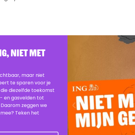
G, Niet Met
ichtbaar, maar niet
beert te sparen voor je
 die diezelfde toekomst
e- en gasvelden tot
. Daarom zeggen we
je mee? Teken het