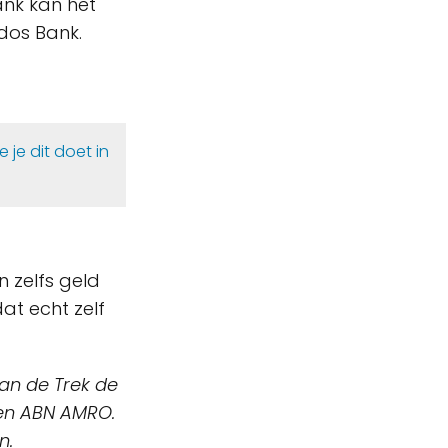
nk kan het
dos Bank.
oe je dit doet in
n zelfs geld
at echt zelf
van de Trek de
 en ABN AMRO.
n.