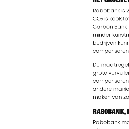
Rabobank is 2
CO
is koolst
2
Carbon Bank 
minder kunstm
bedrijven kun
compenseren
De maatregele
grote vervuile
compenseren. 
andere manier 
maken van zo
Rabobank, 
Rabobank moet 