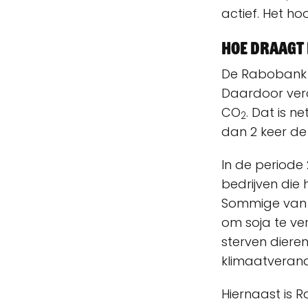
actief. Het ho
Hoe draagt
De Rabobank l
Daardoor vero
CO
. Dat is n
2
dan 2 keer de 
In de periode
bedrijven die
Sommige van 
om soja te ve
sterven dieren
klimaatveran
Hiernaast is 