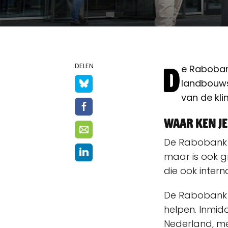
D
DELEN
e Rabobank
landbouwse
van de klim
Waar ken j
De Rabobank i
maar is ook g
die ook interna
De Rabobank 
helpen. Inmid
Nederland, me