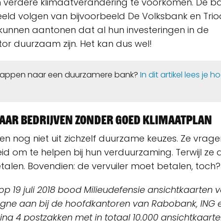
verdere klimaatverandering te voorkomen. De ba
ld volgen van bijvoorbeeld De Volksbank en Trio
unnen aantonen dat al hun investeringen in de
r duurzaam zijn. Het kan dus wel!
rstappen naar een duurzamere bank?
In dit artikel lees je h
naar bedrijven zonder goed klimaatplan
n nog niet uit zichzelf duurzame keuzes. Ze vrage
d om te helpen bij hun verduurzaming. Terwijl ze d
talen. Bovendien: de vervuiler moet betalen, toch?
op 19 juli 2018 bood Milieudefensie ansichtkaarten 
ne aan bij de hoofdkantoren van
Rabobank
, ING
ing 4 postzakken met in totaal 10.000 ansichtkaarte