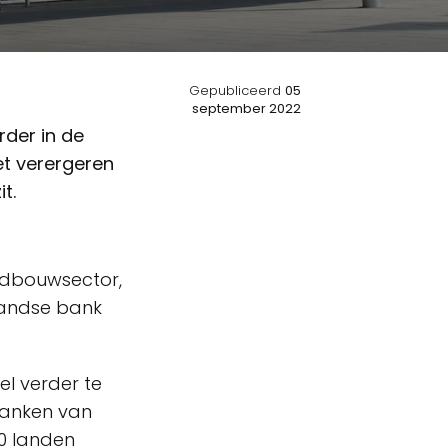
Gepubliceerd
05
september 2022
rder in de
et verergeren
t.
ndbouwsector,
landse bank
l verder te
 banken van
40 landen