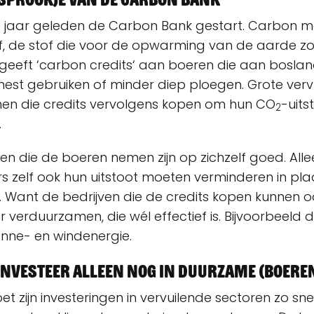
 jaar geleden de Carbon Bank gestart. Carbon m
of, de stof die voor de opwarming van de aarde zo
geeft ‘carbon credits‘ aan boeren die aan bosl
est gebruiken of minder diep ploegen. Grote verv
nen die credits vervolgens kopen om hun CO
-uits
2
.
n die de boeren nemen zijn op zichzelf goed. All
rs zelf ook hun uitstoot moeten verminderen in pl
Want de bedrijven die de credits kopen kunnen o
verduurzamen, die wél effectief is. Bijvoorbeeld 
nne- en windenergie.
investeer alleen nog in duurzame (boere
zijn investeringen in vervuilende sectoren zo sne