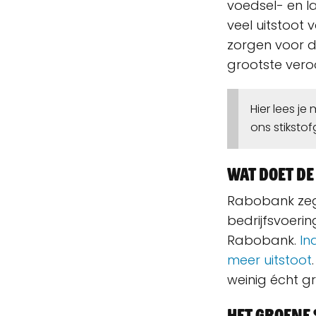
voedsel- en l
veel uitstoot
zorgen voor 
grootste veroo
Hier lees j
ons stiksto
Wat doet d
Rabobank zegt
bedrijfsvoerin
Rabobank.
In
meer uitstoot
weinig écht g
Het groene