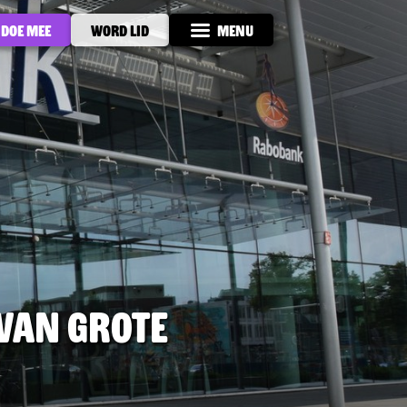
Doe mee
Word lid
Menu
 van grote