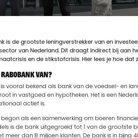
 is de grootste leningverstrekker van en investee
ctor van Nederland. Dit draagt indirect bij aan h
aatcrisis en de stikstofcrisis. Hier lees je hoe dat zi
e Rabobank van?
s vooral bekend als bank van de voedsel- en la
root in vastgoed en hypotheken. Het is een Neder
tionaal actief is.
begon als een samenwerking om boeren financiee
dels is de bank uitgegroeid tot 1 van de grootste
t meer dan 8 miljoen klanten. De bank is in bijna 