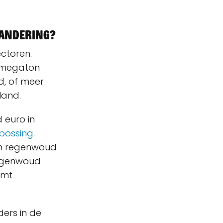
randering?
ectoren.
4 megaton
nd, of meer
lland.
 euro in
tbossing
.
en regenwoud
regenwoud
emt
ders in de