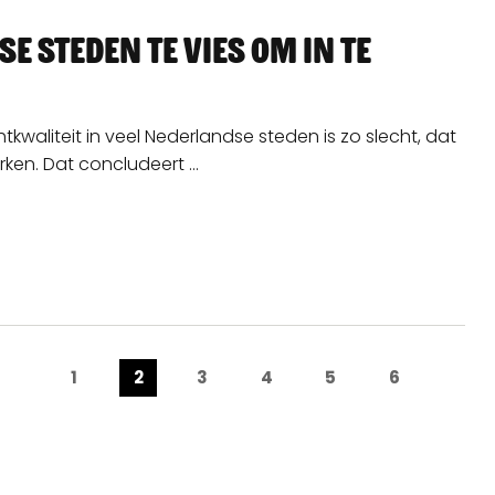
e steden te vies om in te
kwaliteit in veel Nederlandse steden is zo slecht, dat
rken. Dat concludeert ...
1
2
3
4
5
6