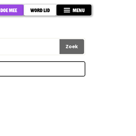
Doe mee
Word lid
Menu
Zoek