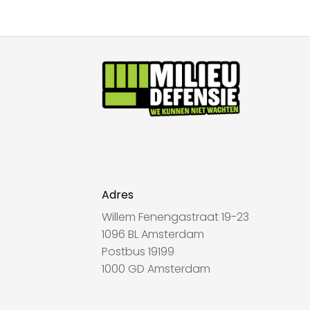
Adres
Willem Fenengastraat 19-23
1096 BL Amsterdam
Postbus 19199
1000 GD Amsterdam