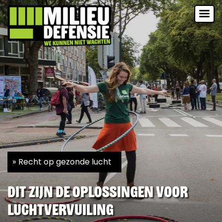
Recht op gezonde lucht
Dit zijn de oplossingen voor
luchtvervuiling