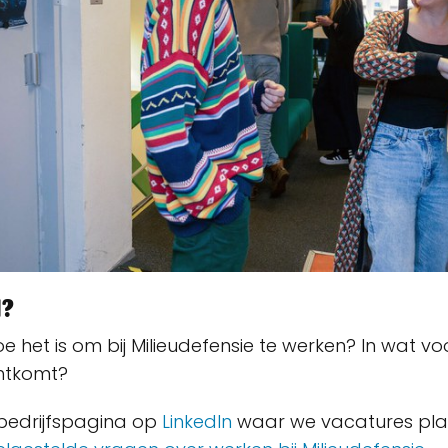
n?
oe het is om bij Milieudefensie te werken? In wat vo
chtkomt?
bedrijfspagina op
LinkedIn
waar we vacatures pla