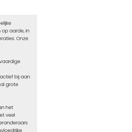
lijke
 op aarde, in
raties. Onze
tvaardige
ctief bij aan
al grote
an het
et veel
veranderaars
loedrijke