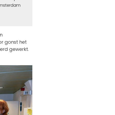
 Amsterdam
en
or gonst het
eerd gewerkt.