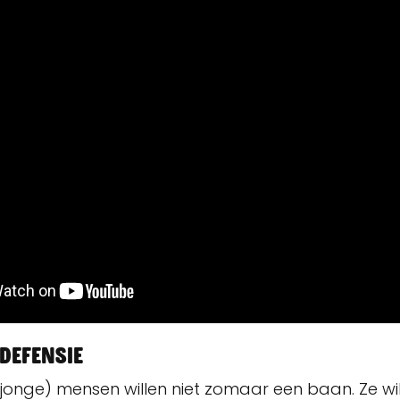
udefensie
jonge) mensen willen niet zomaar een baan. Ze wil