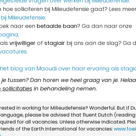
elgestelde vragen over werken bij Milieudefensie
.
n hoe solliciteren bij Milieudefensie gaat? Lees mee
 bij Milieudefensie
.
zoek naar een
betaalde baan
? Ga dan naar onze
spagina
.
r als
vrijwilliger
of
stagiair
bij ons aan de slag? Ga 
rsvacatures.
 het blog van Maoudi over haar ervaring als stagia
or je tussen? Dan horen we heel graag van je. Hel
sollicitaties
in behandeling nemen.
rested in working for Milieudefensie? Wonderful. But if D
 language, please be advised that fluent Dutch (readin
required for all vacancies. Unless otherwise indicated. Ple
riends of the Earth International for vacancies:
www.foe
s
.