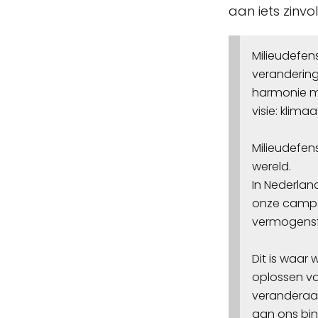
aan iets zinvo
Milieudefen
verandering
harmonie me
visie: klima
Milieudefen
wereld.
In Nederlan
onze campa
vermogensf
Dit is waar
oplossen va
veranderaar
aan ons bin