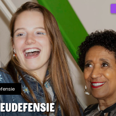
efensie
ieudefensie