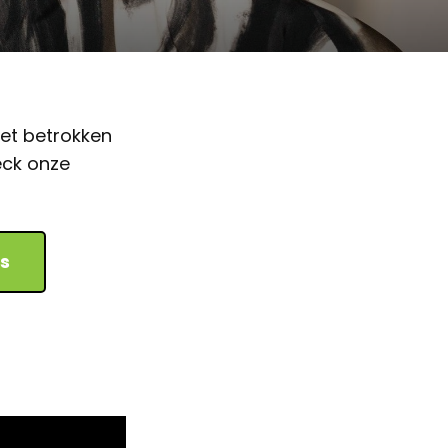
met betrokken
eck onze
es