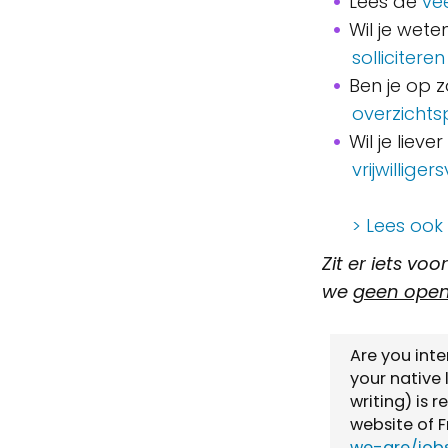
Lees de
ve
Wil je wete
solliciteren
Ben je op 
overzicht
Wil je lieve
vrijwillige
> Lees ook
Zit er iets vo
we
geen open 
Are you inte
your native
writing) is 
website of F
we-are/job