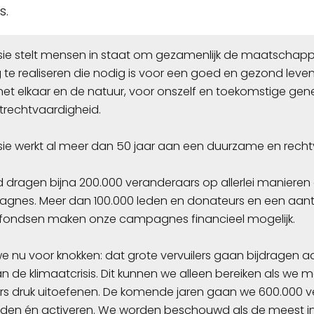
ls.
sie stelt mensen in staat om gezamenlijk de maatschappe
 te realiseren die nodig is voor een goed en gezond leven
t elkaar en de natuur, voor onszelf en toekomstige gene
atrechtvaardigheid.
sie werkt al meer dan 50 jaar aan een duurzame en rech
d dragen bijna 200.000 veranderaars op allerlei manieren a
gnes. Meer dan 100.000 leden en donateurs en een aant
ondsen maken onze campagnes financieel mogelijk.
 we nu voor knokken: dat grote vervuilers gaan bijdragen a
n de klimaatcrisis. Dit kunnen we alleen bereiken als we m
s druk uitoefenen. De komende jaren gaan we 600.000 
den én activeren. We worden beschouwd als de meest inv