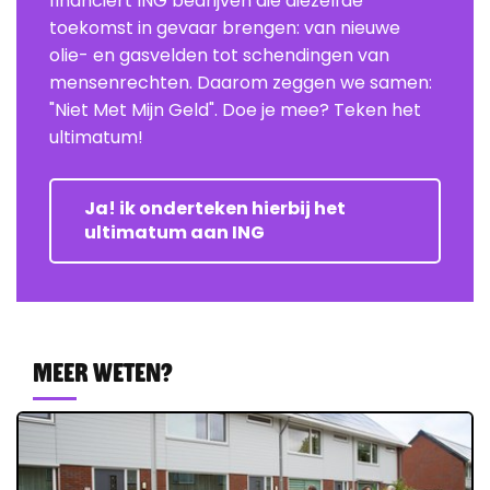
financiert ING bedrijven die diezelfde
toekomst in gevaar brengen: van nieuwe
olie- en gasvelden tot schendingen van
mensenrechten. Daarom zeggen we samen:
"Niet Met Mijn Geld". Doe je mee? Teken het
ultimatum!
Ja! ik onderteken hierbij het
ultimatum aan ING
Meer weten?