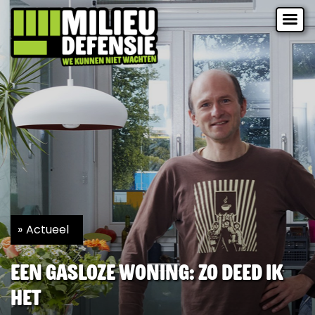
Actueel
Een gasloze woning: zo deed ik
het