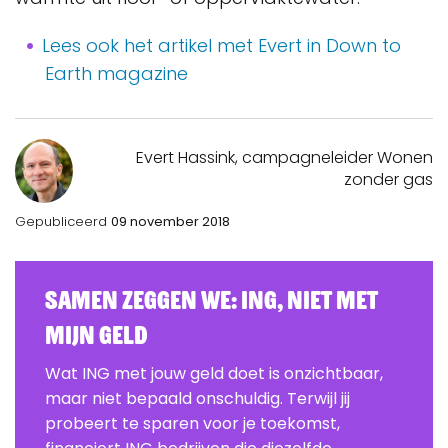
Lees ook het artikel met Evert in Down to
Earth magazine
Evert Hassink, campagneleider Wonen
zonder gas
Gepubliceerd
09 november 2018
Samen zeggen we: ING, Niet Met
Mijn Geld
Wat ING met jouw geld doet is onzichtbaar,
maar niet bepaald onschuldig. Terwijl jij
probeert te sparen voor je toekomst,