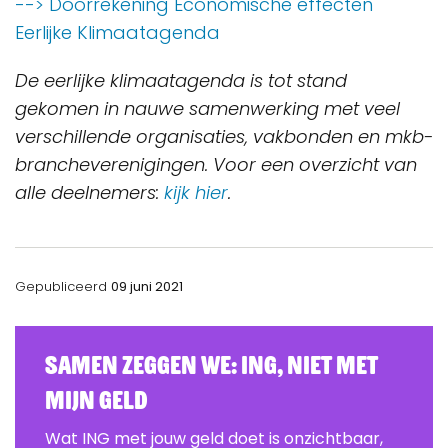
--> Doorrekening Economische effecten
Eerlijke Klimaatagenda
De eerlijke klimaatagenda is tot stand
gekomen in nauwe samenwerking met veel
verschillende organisaties, vakbonden en mkb-
brancheverenigingen. Voor een overzicht van
alle deelnemers:
kijk hier
.
Gepubliceerd
09 juni 2021
Samen zeggen we: ING, Niet Met
Mijn Geld
Wat ING met jouw geld doet is onzichtbaar,