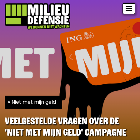
Niet met mijn geld
Veelgestelde vragen over de
'Niet Met Mijn Geld' campagne