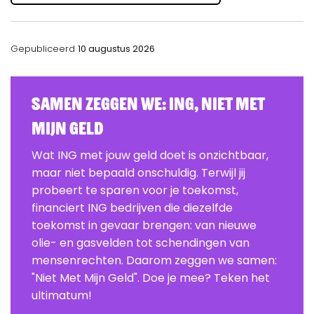
Gepubliceerd
10 augustus 2026
Samen zeggen we: ING, Niet Met
Mijn Geld
Wat ING met jouw geld doet is onzichtbaar,
maar niet bepaald onschuldig. Terwijl jij
probeert te sparen voor je toekomst,
financiert ING bedrijven die diezelfde
toekomst in gevaar brengen: van nieuwe
olie- en gasvelden tot schendingen van
mensenrechten. Daarom zeggen we samen:
"Niet Met Mijn Geld". Doe je mee? Teken het
ultimatum!