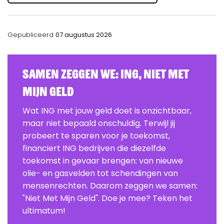
Gepubliceerd
07 augustus 2026
Samen zeggen we: ING, Niet Met
Mijn Geld
Wat ING met jouw geld doet is onzichtbaar,
maar niet bepaald onschuldig. Terwijl jij
probeert te sparen voor je toekomst,
financiert ING bedrijven die diezelfde
toekomst in gevaar brengen: van nieuwe
olie- en gasvelden tot schendingen van
mensenrechten. Daarom zeggen we samen:
"Niet Met Mijn Geld". Doe je mee? Teken het
ultimatum!