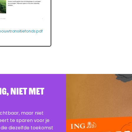
ouwtransitiefonds.pdf
G, Niet Met
ichtbaar, maar niet
beert te sparen voor je
 die diezelfde toekomst