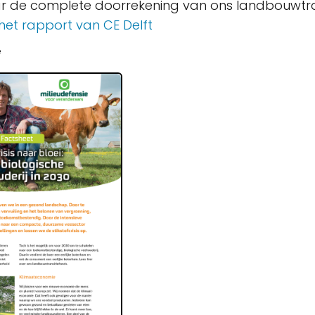
r de complete doorrekening van ons landbouwtra
 het rapport van CE Delft
e