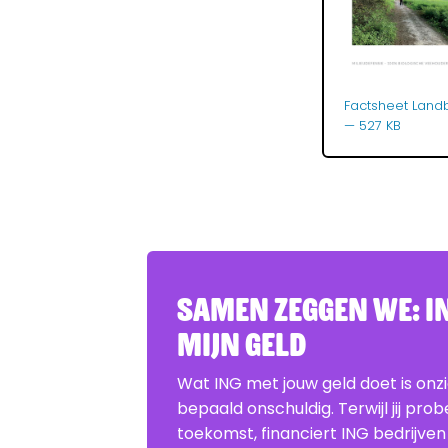
Factsheet Landb
— 527 KB
Samen zeggen we: IN
Mijn Geld
Wat ING met jouw geld doet is onz
bepaald onschuldig. Terwijl jij pro
toekomst, financiert ING bedrijven