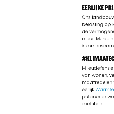
Eerlijke p
Ons landbouwt
belasting op
de vermogens
meer. Mensen 
inkomenscomp
#klimaate
Milieudefensi
van wonen, ve
maatregelen v
eerlijk
Warmte
publiceren we
factsheet.