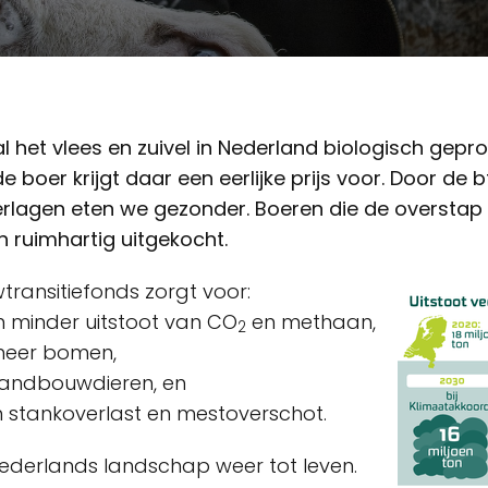
l het vlees en zuivel in Nederland biologisch gep
e boer krijgt daar een eerlijke prijs voor. Door de
verlagen eten we gezonder. Boeren die de overstap
ruimhartig uitgekocht.
ransitiefonds zorgt voor:
on minder uitstoot van CO
en methaan,
2
 meer bomen,
landbouwdieren, en
n stankoverlast en mestoverschot.
ederlands landschap weer tot leven.