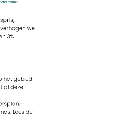
prijs,
k verhogen we
en 3%
p het gebied
t al deze
ersplan,
nds. Lees de