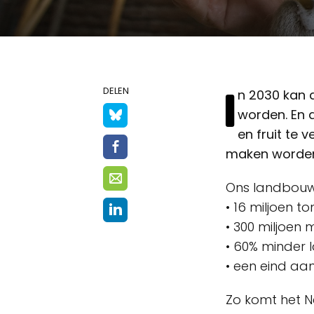
I
DELEN
n 2030 kan a
worden. En d
en fruit te 
maken worden 
Ons landbouwt
• 16 miljoen t
• 300 miljoen
• 60% minder 
• een eind aa
Zo komt het N