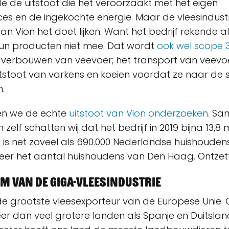
e de uitstoot die het veroorzaakt met het eigen
es en de ingekochte energie. Maar de vleesindustri
an Vion het doet lijken. Want het bedrijf rekende al
hun producten niet mee. Dat wordt
ook wel scope
 verbouwen van veevoer; het transport van veevoe
itstoot van varkens en koeien voordat ze naar de s
.
ten we de echte
uitstoot van Vion onderzoeken
. Sa
on zelf schatten wij dat het bedrijf in 2019 bijna 13
t is net zoveel als 690.000 Nederlandse huishouden
5 keer het aantal huishoudens van Den Haag. Ontzet
m van de giga-vleesindustrie
de grootste vleesexporteur van de Europese Unie. 
er dan veel grotere landen als Spanje en Duitslan