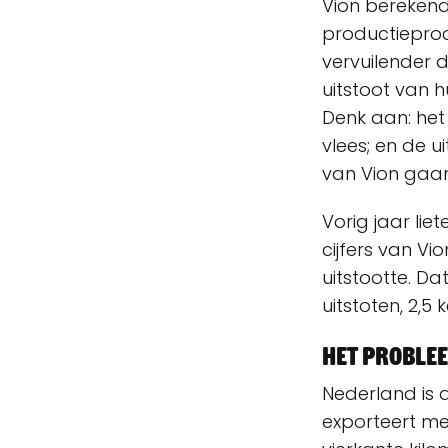
Vion berekend
productieproc
vervuilender d
uitstoot van 
Denk aan: het
vlees; en de u
van Vion gaan
Vorig jaar lie
cijfers van Vi
uitstootte. Da
uitstoten, 2,
Het problee
Nederland is 
exporteert me