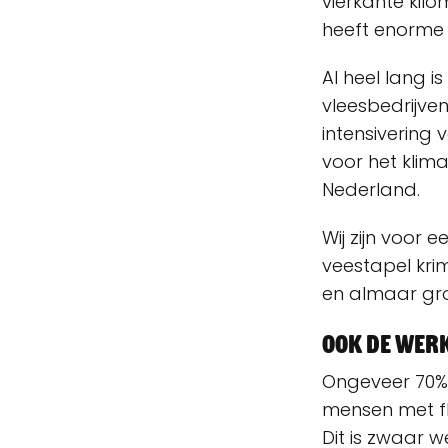
vierkante kil
heeft enorme 
Al heel lang 
vleesbedrijve
intensivering 
voor het klima
Nederland.
Wij zijn voor e
veestapel krim
en almaar gro
Ook de werk
Ongeveer 70% 
mensen met fl
Dit is zwaar 