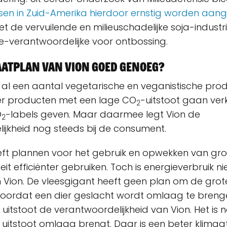
sen in Zuid-Amerika hierdoor ernstig worden aang
 de vervuilende en milieuschadelijke soja-industri
verantwoordelijke voor ontbossing.
aatplan van Vion goed genoeg?
 al een aantal vegetarische en veganistische prod
eer producten met een lage CO
-uitstoot gaan ve
2
O
-labels geven. Maar daarmee legt Vion de
2
ijkheid nog steeds bij de consument.
eeft plannen voor het gebruik en opwekken van gr
iteit efficiënter gebruiken. Toch is energieverbruik n
Vion. De vleesgigant heeft geen plan om de grote
voordat een dier geslacht wordt omlaag te brenge
 uitstoot de verantwoordelijkheid van Vion. Het is 
 uitstoot omlaag brengt. Daar is een beter klimaa