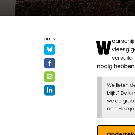
W
DELEN
aarschij
vleesgiga
vervuile
nodig hebben
We lieten d
blijkt? De 
we de groo
aan. Help j
Ondertek