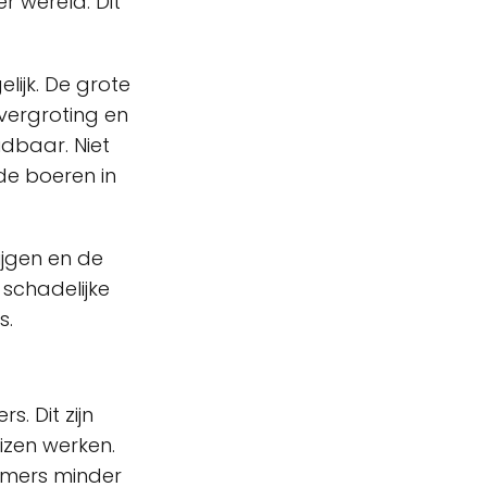
r wereld. Dit
ijk. De grote
vergroting en
udbaar. Niet
 de boeren in
rijgen en de
 schadelijke
s.
. Dit zijn
izen werken.
emers minder