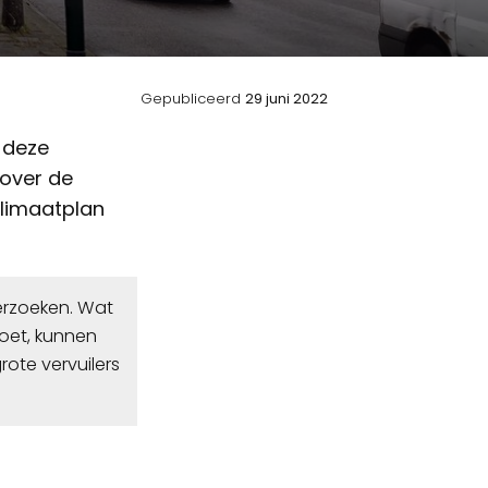
Gepubliceerd
29 juni 2022
t deze
e over de
klimaatplan
erzoeken. Wat
doet, kunnen
te vervuilers