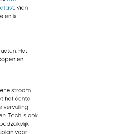
etast
. Vion
e en is
ucten. Het
rkopen en
oene stroom
iet het échte
 vervuiling
n. Toch is ook
noodzakelijk
tplan voor