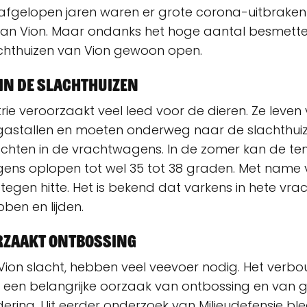
 afgelopen jaren waren er grote corona-uitbraken
 van Vion. Maar ondanks het hoge aantal besmett
chthuizen van Vion gewoon open.
in de slachthuizen
rie veroorzaakt veel leed voor de dieren. Ze leven 
gastallen en moeten onderweg naar de slachthuiz
hten in de vrachtwagens. In de zomer kan de te
ens oplopen tot wel 35 tot 38 graden. Met name 
 tegen hitte. Het is bekend dat varkens in hete vr
bben en lijden.
rzaakt ontbossing
 Vion slacht, hebben veel veevoer nodig. Het verb
s een belangrijke oorzaak van ontbossing en van g
ering. Uit eerder onderzoek van Milieudefensie bl