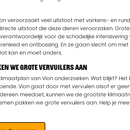
ion veroorzaakt veel uitstoot met varkens- en run
irecte uitstoot die deze dieren veroorzaken. Grot
n verantwoordelijk voor de schadelijke intensiverin
renleed en ontbossing. En ze gaan slecht om met
Dat kan en moet anders.
en we grote vervuilers aan
klimaatplan van Vion onderzoeken. Wat blijkt? Het 
ende. Vion gaat door met vervuilen alsof er geen 
s íedereen meedoet, kunnen we de grootste klima
men pakken we grote vervuilers aan. Help je me