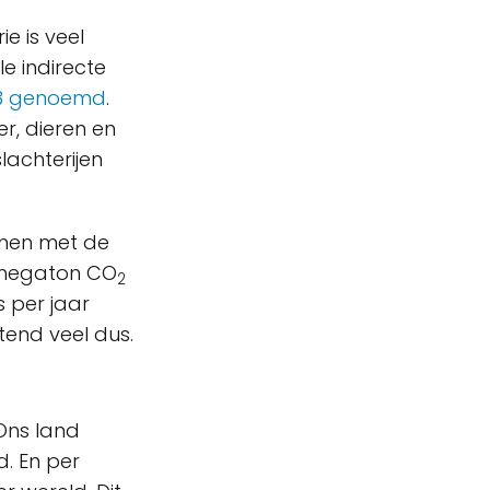
e is veel
le indirecte
 3 genoemd
.
r, dieren en
lachterijen
men met de
,8 megaton CO
2
s per jaar
tend veel dus.
Ons land
d. En per