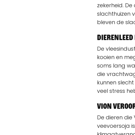
zekerheid. De
slachthuizen
bleven de sla
Dierenleed 
De vleesindust
kooien en me
soms lang wac
die vrachtwag
kunnen slecht
veel stress he
Vion veroo
De dieren die
veevoersoja i
klimaatverand