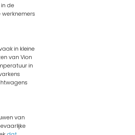
 in de
e werknemers
vaak in kleine
en van Vion
mperatuur in
varkens
achtwagens
ouwen van
evaarlijke
eek
dat