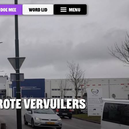
Doe mee
Word lid
Menu
grote vervuilers