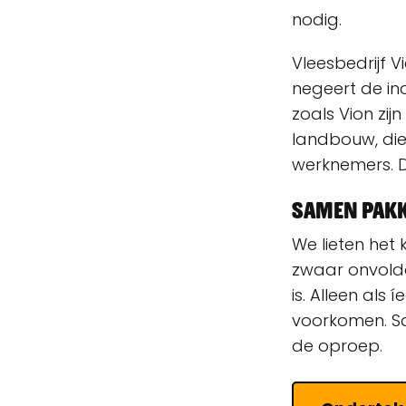
nodig.
Vleesbedrijf V
negeert de ind
zoals Vion zij
landbouw, die
werknemers. 
Samen pakk
We lieten het 
zwaar onvoldo
is. Alleen al
voorkomen. Sa
de oproep.