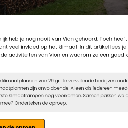
nlijk heb je nog nooit van Vion gehoord. Toch heef
nt veel invloed op het klimaat. In dit artikel lees j
nde activiteiten van Vion en waarom ze een goed 
.
e klimaatplannen van 29 grote vervuilende bedrijven ond
klimaatplannen zijn onvoldoende. Alleen als íedereen mee
tste klimaatrampen nog voorkomen. Samen pakken we gro
e mee? Onderteken de oproep.
en de oproep