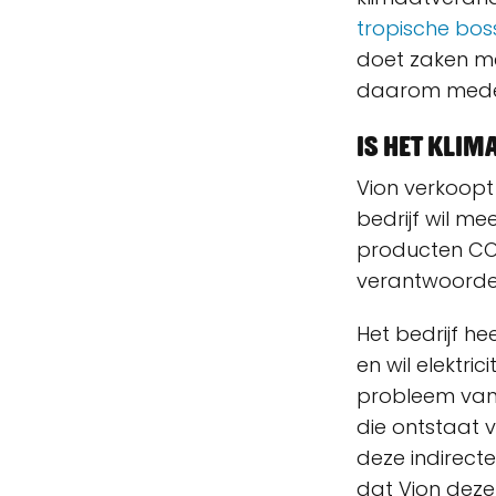
tropische bos
doet zaken met
daarom mede-
Is het klim
Vion verkoopt
bedrijf wil m
producten C
verantwoordel
Het bedrijf h
en wil elektric
probleem van 
die ontstaat 
deze indirecte
dat Vion deze