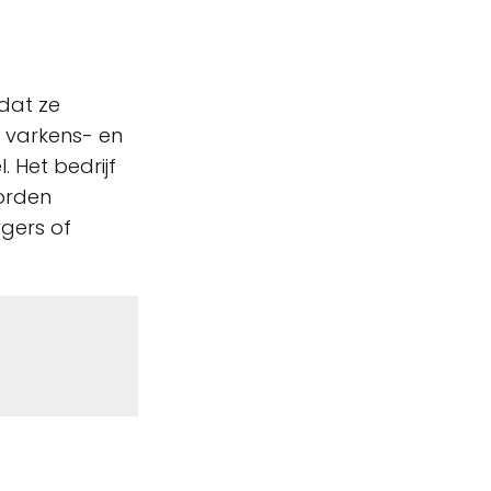
 dat ze
l varkens- en
 Het bedrijf
worden
rgers of