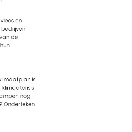
dvlees en
e bedrijven
g van de
 hun
klimaatplan is
klimaatcrisis
atrampen nog
e? Onderteken