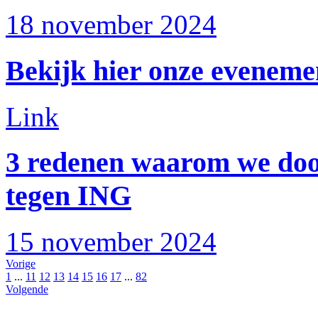
18 november 2024
Bekijk hier onze evenemen
Link
3 redenen waarom we doo
tegen ING
15 november 2024
Vorige
1
...
11
12
13
14
15
16
17
...
82
Volgende