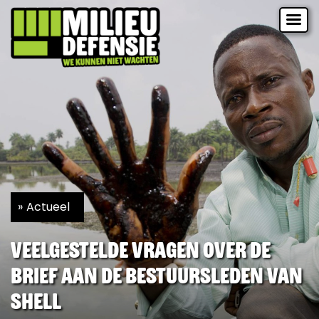
Actueel
Veelgestelde vragen over de
brief aan de bestuursleden van
Shell