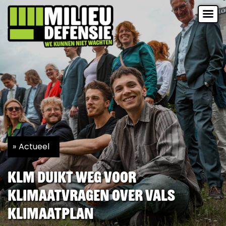
Actueel
KLM duikt weg voor
klimaatvragen over vals
klimaatplan