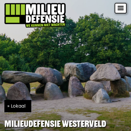
Lokaal
Milieudefensie Westerveld