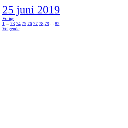
25 juni 2019
Vorige
1
...
73
74
75
76
77
78
79
...
82
Volgende