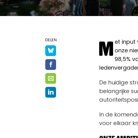
M
DELEN
et input
onze nie
98,5% v
ledenvergader
De huidige st
belangrijke s
autoriteitspos
In de komend
voor elkaar k