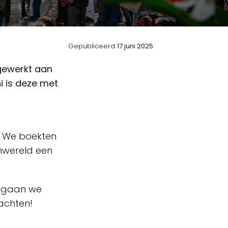
Gepubliceerd
17 juni 2025
 gewerkt aan
i is deze met
. We boekten
enwereld een
t gaan we
wachten!