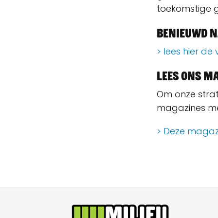
toekomstige g
Benieuwd n
> lees hier de
Lees ons m
Om onze strat
magazines met
> Deze magazi