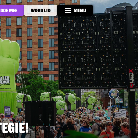
Doe mee
Word lid
Menu
egie!