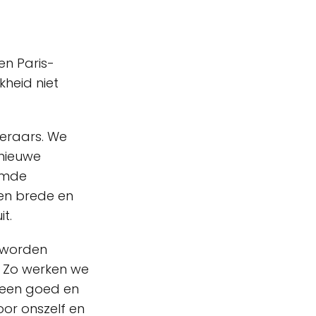
en Paris-
kheid niet
eraars. We
 nieuwe
amde
en brede en
t.
k worden
. Zo werken we
 een goed en
or onszelf en