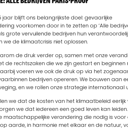
e: Alle bedrijven Paris-proof
aar blijft ons belangrijkste doel: gevaarlijke
ering voorkomen door in te zetten op ‘Alle bedrijv
ls grote vervuilende bedrijven hun verantwoordelij
 we de klimaatcrisis niet oplossen.
arom de druk verder op, samen met onze verand
 de rechtszaken die we zijn gestart en beginnen
Daarbij voeren we ook de druk op via het zogena
aarbinnen bedrijven opereren. We bouwen aan e
weging, en we rollen onze strategie internationaal ui
len we dat de kosten van het klimaatbeleid eerlij
zorgen we dat iedereen een goed leven kan leiden
maatschappelijke verandering die nodig is voor
op aarde, in harmonie met elkaar en de natuur, vo