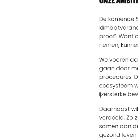
Onze ambiti
De komende 5 j
klimaatverand
proof’. Want a
nemen, kunnen
We voeren da
gaan door met
procedures. 
ecosysteem w
ijzersterke be
Daarnaast wil
verdeeld. Zo 
samen aan de 
gezond leven 