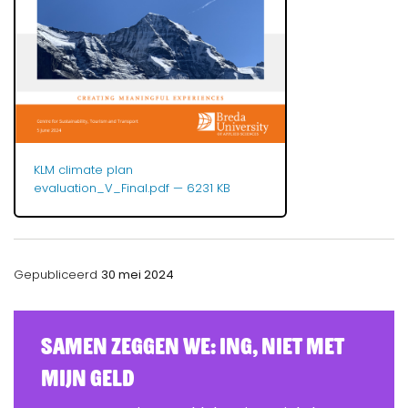
KLM climate plan
evaluation_V_Final.pdf
— 6231 KB
Gepubliceerd
30 mei 2024
Samen zeggen we: ING, Niet Met
Mijn Geld