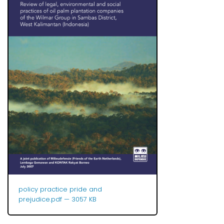
policy practice pride and
prejudice.pdf
— 3057 KB