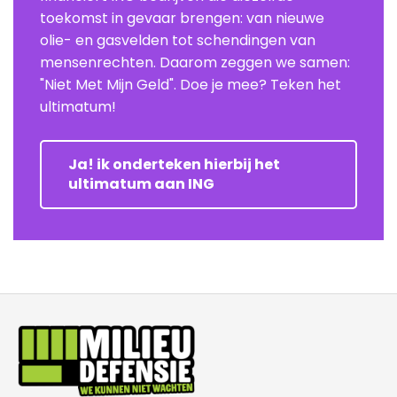
toekomst in gevaar brengen: van nieuwe
olie- en gasvelden tot schendingen van
mensenrechten. Daarom zeggen we samen:
"Niet Met Mijn Geld". Doe je mee? Teken het
ultimatum!
Ja! ik onderteken hierbij het
ultimatum aan ING