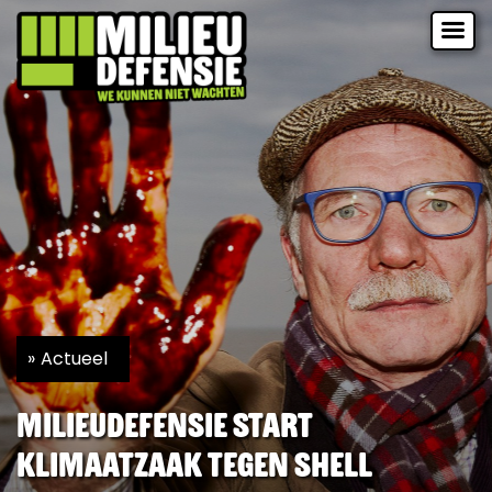
Actueel
Milieudefensie start
klimaatzaak tegen Shell