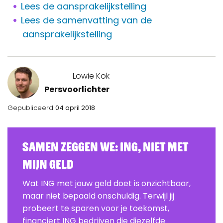
Lees de aansprakelijkstelling
Lees de samenvatting van de
aansprakelijkstelling
Lowie Kok
Persvoorlichter
Gepubliceerd
04 april 2018
Samen zeggen we: ING, Niet Met
Mijn Geld
Wat ING met jouw geld doet is onzichtbaar,
maar niet bepaald onschuldig. Terwijl jij
probeert te sparen voor je toekomst,
financiert ING bedrijven die diezelfde