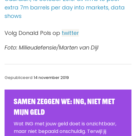
extra 7m barrels per day into markets, data
shows
Volg Donald Pols op
twitter
Foto: Milieudefensie/Marten van Dijl
Gepubliceerd
14 november 2019
Samen zeggen we: ING, Niet Met
Mijn Geld
Wat ING met jouw geld doet is onzichtbaar,
maar niet bepaald onschuldig. Terwijl jij