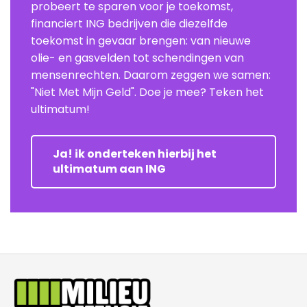
probeert te sparen voor je toekomst,
financiert ING bedrijven die diezelfde
toekomst in gevaar brengen: van nieuwe
olie- en gasvelden tot schendingen van
mensenrechten. Daarom zeggen we samen:
"Niet Met Mijn Geld". Doe je mee? Teken het
ultimatum!
Ja! ik onderteken hierbij het
ultimatum aan ING