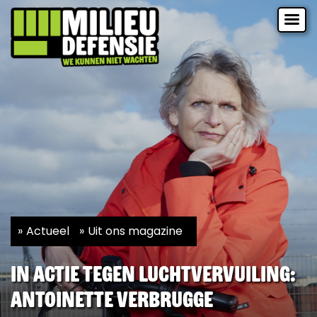
Actueel
Uit ons magazine
In actie tegen luchtvervuiling:
Antoinette Verbrugge