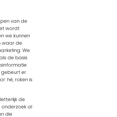
pen van de
het wordt
 en we kunnen
en waar de
marketing. We
als de basis
sinformatie
 gebeurt er
: hé, roken is
etterlijk de
n onderzoek al
an die