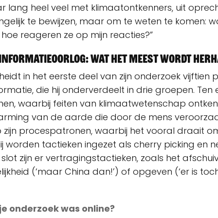
ar lang heel veel met klimaatontkenners, uit oprech
ngelijk te bewijzen, maar om te weten te komen: 
 hoe reageren ze op mijn reacties?”
n informatieoorlog: wat het meest wordt herh
idt in het eerste deel van zijn onderzoek vijftien
rmatie, die hij onderverdeelt in drie groepen. Ten 
en, waarbij feiten van klimaatwetenschap ontke
arming van de aarde die door de mens veroorzaa
zijn procespatronen, waarbij het vooral draait om 
j worden tactieken ingezet als cherry­ picking en 
slot zijn er vertragingstactieken, zoals het afschu
ijkheid (‘maar China dan!’) of opgeven (‘er is toc
.
 je onderzoek was online?