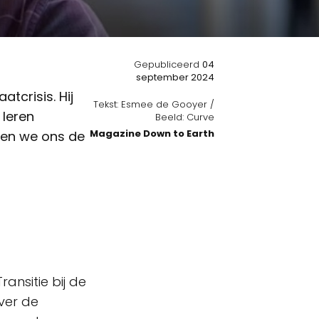
Gepubliceerd
04
september 2024
tcrisis. Hij
Tekst: Esmee de Gooyer /
 leren
Beeld: Curve
Magazine Down to Earth
ten we ons de
ansitie bij de
ver de