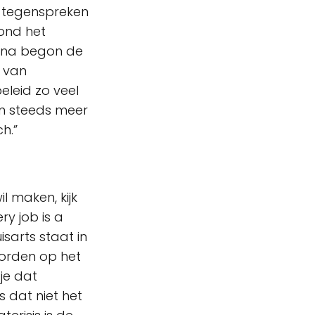
jk tegenspreken
rond het
arna begon de
 van
eleid zo veel
aan steeds meer
h.”
il maken, kijk
ry job is a
sarts staat in
worden op het
je dat
s dat niet het