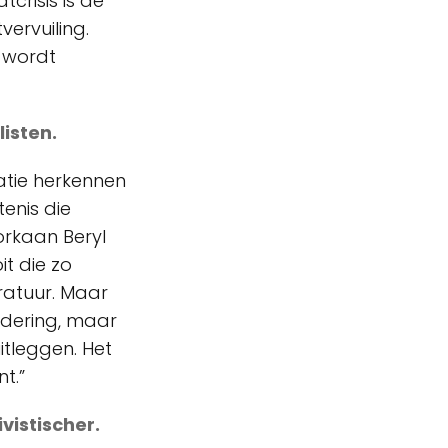
crisis is de
vervuiling.
d wordt
listen.
atie herkennen
enis die
rkaan Beryl
it die zo
ratuur. Maar
ndering, maar
itleggen. Het
t.”
vistischer.