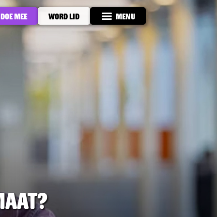
Doe mee
Word lid
Menu
maat?