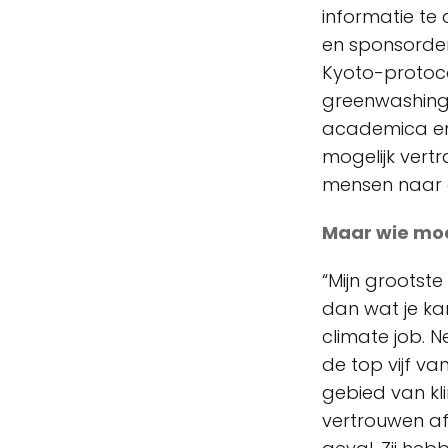
informatie te 
en sponsorden
Kyoto-protoco
greenwashing 
academica en c
mogelijk vertr
mensen naar d
Maar wie moe
“Mijn grootste
dan wat je kan
climate job. 
de top vijf v
gebied van kl
vertrouwen afh