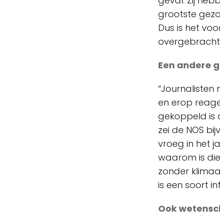
geval. Zij heb
grootste gezon
Dus is het voo
overgebracht.
Een andere gr
“Journalisten
en erop reage
gekoppeld is
zei de NOS bij
vroeg in het 
waarom is die
zonder klimaa
is een soort i
Ook wetensch