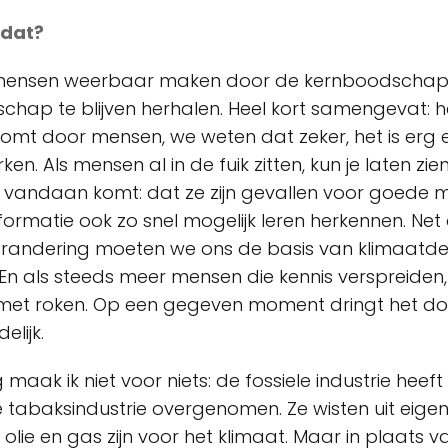
 dat?
mensen weerbaar maken door de kernboodschap
chap te blijven herhalen. Heel kort samengevat: 
omt door mensen, we weten dat zeker, het is erg
en. Als mensen al in de fuik zitten, kun je laten zi
 vandaan komt: dat ze zijn gevallen voor goede 
ormatie ook zo snel mogelijk leren herkennen. Net 
randering moeten we ons de basis van klimaatde
En als steeds meer mensen die kennis verspreiden,
 met roken. Op een gegeven moment dringt het door
elijk.
g maak ik niet voor niets: de fossiele industrie heeft l
e tabaksindustrie overgenomen. Ze wisten uit eige
 olie en gas zijn voor het klimaat. Maar in plaats v