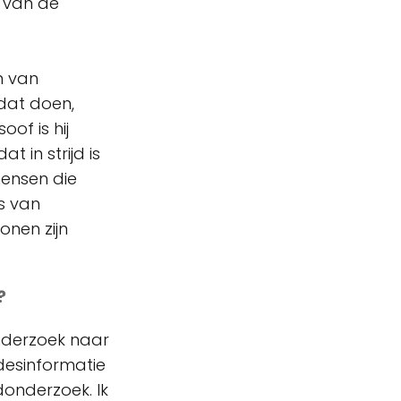
t van de
n van
dat doen,
of is hij
t in strijd is
mensen die
es van
onen zijn
?
onderzoek naar
desinformatie
donderzoek. Ik