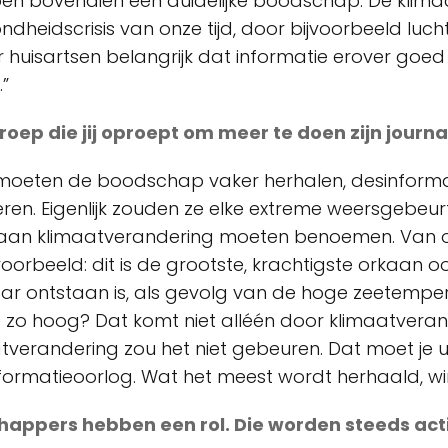
ben bovendien een duidelijke boodschap. De klimaat
dheidscrisis van onze tijd, door bijvoorbeeld lucht
r huisartsen belangrijk dat informatie erover goe
”
oep die jij oproept om meer te doen zijn journa
 moeten de boodschap vaker herhalen, desinform
ren. Eigenlijk zouden ze elke extreme weersgebeurt
 aan klimaatverandering moeten benoemen. Van o
voorbeeld: dit is de grootste, krachtigste orkaan oo
jaar ontstaan is, als gevolg van de hoge zeetempe
 zo hoog? Dat komt niet alléén door klimaatvera
tverandering zou het niet gebeuren. Dat moet je u
nformatieoorlog. Wat het meest wordt herhaald, win
appers hebben een rol. Die worden steeds acti