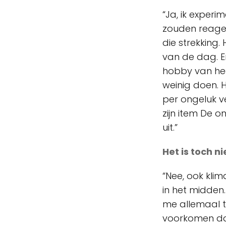
“Ja, ik exper
zouden reager
die strekking
van de dag. E
hobby van heef
weinig doen. 
per ongeluk ve
zijn item De on
uit.”
Het is toch ni
“Nee, ook kli
in het midden.
me allemaal t
voorkomen dat