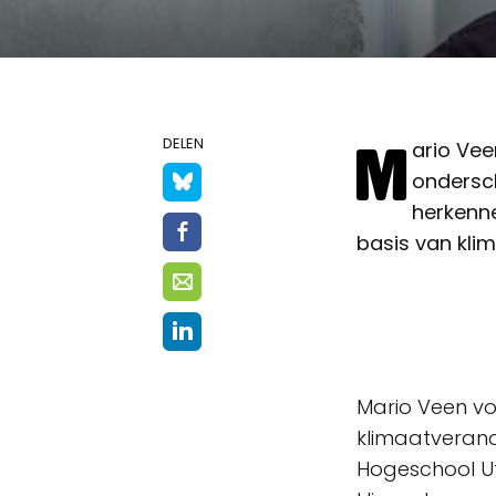
M
DELEN
ario Vee
ondersch
herkenne
basis van kli
Mario Veen voe
klimaatverand
Hogeschool Ut