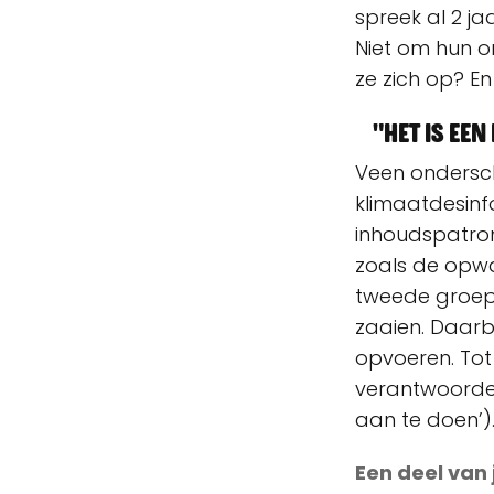
spreek al 2 ja
Niet om hun o
ze zich op? En
"Het is ee
Veen ondersche
klimaatdesinfo
inhoudspatron
zoals de opw
tweede groep 
zaaien. Daarbi
opvoeren. Tot 
verantwoordel
aan te doen’)
Een deel van