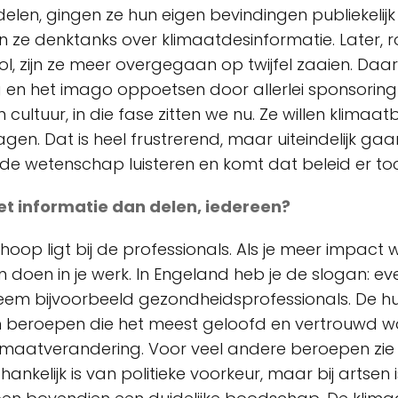
delen, gingen ze hun eigen bevindingen publiekeli
 ze denktanks over klimaatdesinformatie. Later, 
l, zijn ze meer overgegaan op twijfel zaaien. Da
en het imago oppoetsen door allerlei sponsoring
ultuur, in die fase zitten we nu. Ze willen klimaatb
agen. Dat is heel frustrerend, maar uiteindelijk g
e wetenschap luisteren en komt dat beleid er toc
t informatie dan delen, iedereen?
 hoop ligt bij de professionals. Als je meer impact w
 doen in je werk. In Engeland heb je de slogan: eve
Neem bijvoorbeeld gezondheidsprofessionals. De hui
an beroepen die het meest geloofd en vertrouwd 
imaatverandering. Voor veel andere beroepen zie 
ankelijk is van politieke voorkeur, maar bij artsen i