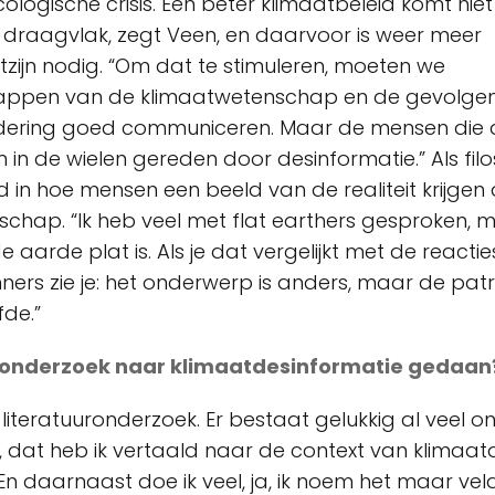
ologische crisis. Een beter klimaatbeleid komt nie
draagvlak, zegt Veen, en daarvoor is weer meer
zijn nodig. “Om dat te stimuleren, moeten we
ppen van de klimaatwetenschap en de gevolge
dering goed communiceren. Maar de mensen die 
n de wielen gereden door desinformatie.” Als filoso
 in hoe mensen een beeld van de realiteit krijgen da
chap. “Ik heb veel met flat earthers gesproken, 
 aarde plat is. Als je dat vergelijkt met de reacti
ners zie je: het onderwerp is anders, maar de patr
fde.”
e onderzoek naar klimaatdesinformatie gedaan
 literatuuronderzoek. Er bestaat gelukkig al veel 
, dat heb ik vertaald naar de context van klimaat
En daarnaast doe ik veel, ja, ik noem het maar vel