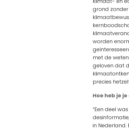
klimaat- en ec
grond zonder 
klimaatbewust
kernboodscha
klimaatveran
worden enorm i
geïnteresseerd
met de wetens
geloven dat de
klimaatontken
precies hetzel
Hoe heb je j
“Een deel was
desinformatie
in Nederland. 