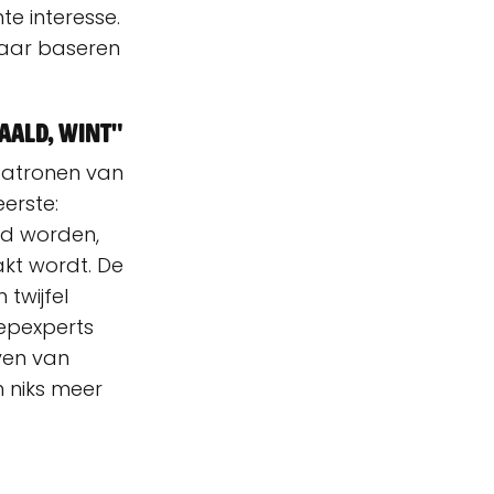
te interesse.
waar baseren
aald, wint"
 patronen van
eerste:
nd worden,
kt wordt. De
twijfel
nepexperts
iven van
h niks meer