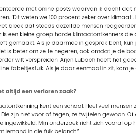
imenteerde met online posts waarvan ik dacht dat
en. ‘Dit weten we 100 procent zeker over klimaat’,
. Het bleek dat steeds dezelfde mensen reageerden,
r is een kleine groep harde klimaatontkenners die
t gemaakt. Als je daarmee in gesprek bent, kun je 
Het is beter om ze te negeren, ook omdat je de b
rder wilt verspreiden. Arjen Lubach heeft het goed
line fabeltjesfuik. Als je daar eenmaal in zit, kom je
et altijd een verloren zaak?
maatontkenning kent een schaal. Heel veel mensen z
 Die zijn niet voor of tegen, ze twijfelen gewoon. Of 
e ingewikkeld. Mijn onderzoek richt zich vooral op
 iemand in die fuik belandt.”