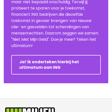
maar niet bepaald onschuldig. Terwijl jij
probeert te sparen voor je toekomst,
financiert ING bedrijven die diezelfde
toekomst in gevaar brengen: van nieuwe
olie- en gasvelden tot schendingen van
mensenrechten. Daarom zeggen we samen:
"Niet Met Mijn Geld". Doe je mee? Teken het
ultimatum!
Ja! ik onderteken hierbij het
ultimatum aan ING