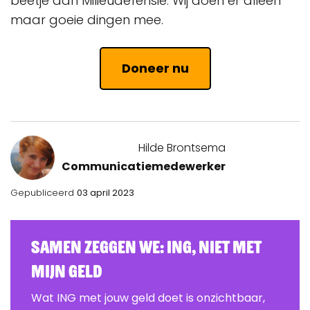
beetje aan Milieudefensie. Wij doen er alleen
maar goeie dingen mee.
Doneer nu
Hilde Brontsema
Communicatiemedewerker
Gepubliceerd
03 april 2023
Samen zeggen we: ING, Niet Met
Mijn Geld
Wat ING met jouw geld doet is onzichtbaar,