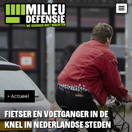
Actueel
Fietser en voetganger in de
knel in Nederlandse steden