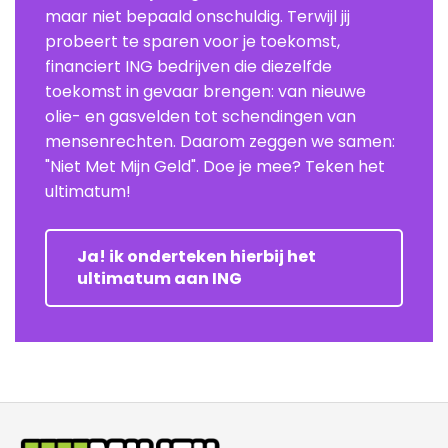
maar niet bepaald onschuldig. Terwijl jij
probeert te sparen voor je toekomst,
financiert ING bedrijven die diezelfde
toekomst in gevaar brengen: van nieuwe
olie- en gasvelden tot schendingen van
mensenrechten. Daarom zeggen we samen:
"Niet Met Mijn Geld". Doe je mee? Teken het
ultimatum!
Ja! ik onderteken hierbij het
ultimatum aan ING