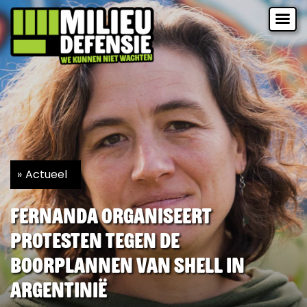
Actueel
Fernanda organiseert
protesten tegen de
boorplannen van Shell in
Argentinië