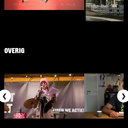
Overig
❮
❯