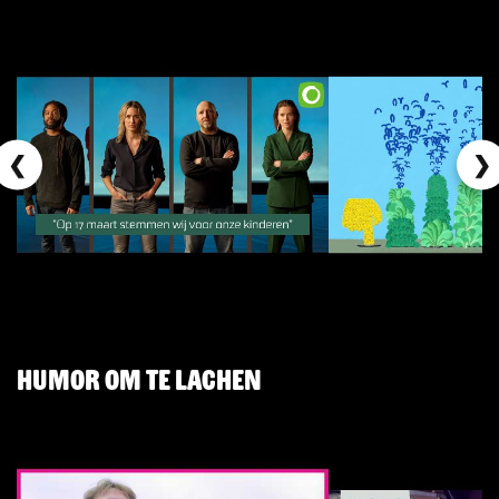
❮
❯
Humor om te lachen