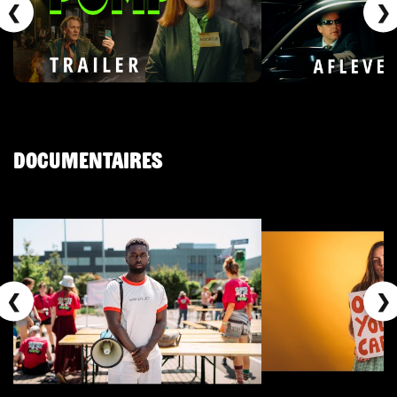
❮
❯
Documentaires
❮
❯