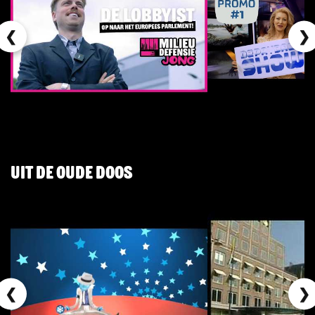
❮
❯
Uit de oude doos
❮
❯