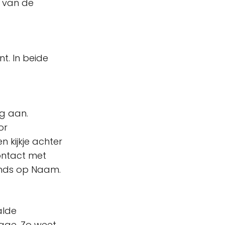
e van de
t. In beide
g aan.
or
n kijkje achter
ontact met
onds op Naam.
alde
rage. Zo weet