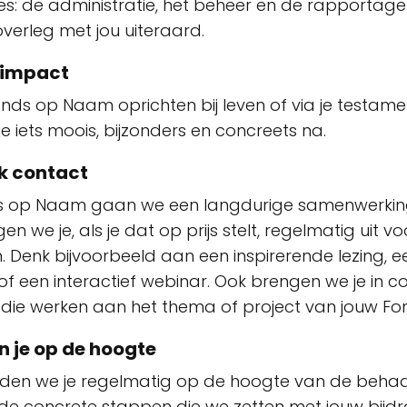
lles: de administratie, het beheer en de rapportag
 overleg met jou uiteraard.
 impact
nds op Naam oprichten bij leven of via je testamen
je iets moois, bijzonders en concreets na.
jk contact
s op Naam gaan we een langdurige samenwerkin
 we je, als je dat op prijs stelt, regelmatig uit vo
 Denk bijvoorbeeld aan een inspirerende lezing, ee
f een interactief webinar. Ook brengen we je in c
die werken aan het thema of project van jouw F
n je op de hoogte
uden we je regelmatig op de hoogte van de beha
 de concrete stappen die we zetten met jouw bijd