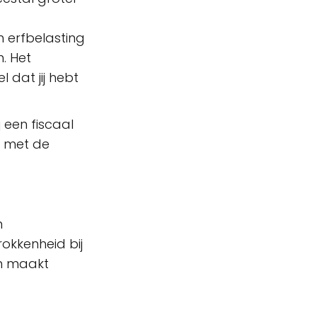
 erfbelasting
. Het
 dat jij hebt
 een fiscaal
n met de
m
rokkenheid bij
en maakt