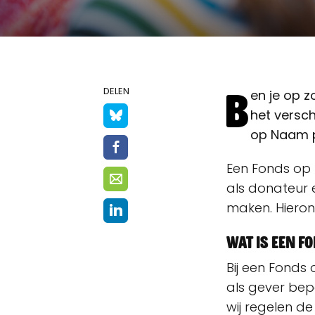
B
DELEN
en je op 
het versc
op Naam pa
Een Fonds op 
als donateur 
maken. Hierond
Wat is een F
Bij een Fonds 
als gever bep
wij regelen de