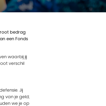
groot bedrag
van een Fonds
n waarbij jij
ot verschil
efensie. Jij
g van je geld;
ouden we je op