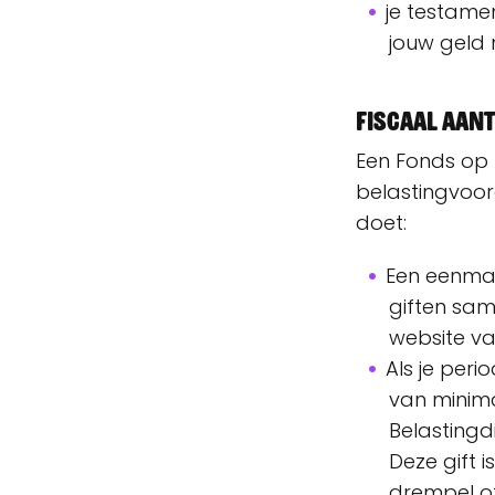
je testamen
jouw geld
Fiscaal aan
Een Fonds op 
belastingvoor
doet:
Een eenmali
giften sam
website va
Als je per
van minima
Belastingd
Deze gift 
drempel o