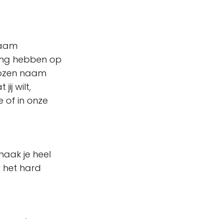
naam
king hebben op
ekozen naam
ij wilt,
 of in onze
maak je heel
r het hard