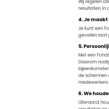
Wij regelen a
resultaten, in
4. Je maakt
Je kunt een Fo
gevallen laat 
5. Persoonli
Met een Fond
Daarom nodigen
bijeenkomsten.
de schermen o
medewerkers 
6. We houde
Uiteraard ho
resultaten en