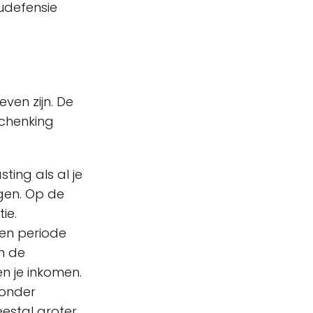
eudefensie
ven zijn. De
schenking
ting als al je
gen. Op de
tie.
een periode
an de
en je inkomen.
zonder
estal groter