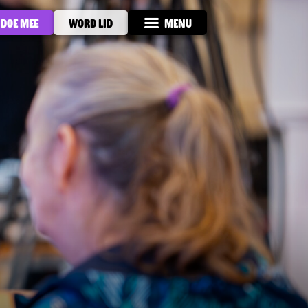
Doe mee
Word lid
Menu