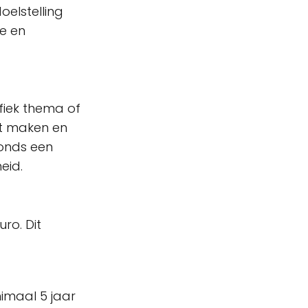
oelstelling
e en
fiek thema of
act maken en
fonds een
heid.
ro. Dit
nimaal 5 jaar