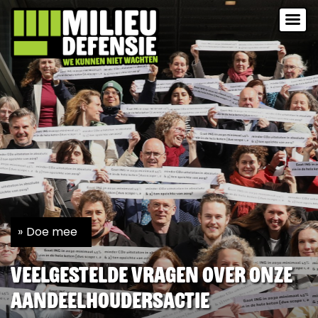
Doe mee
Veelgestelde vragen over onze
aandeelhoudersactie