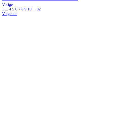
Vorige
1
...
4
5
6
7
8
9
10
...
82
Volgende