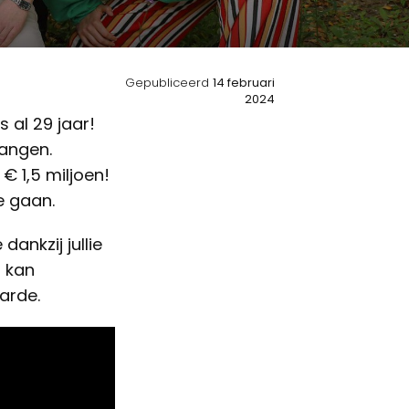
Gepubliceerd
14 februari
2024
 al 29 jaar!
vangen.
€ 1,5 miljoen!
e gaan.
ankzij jullie
n kan
arde.