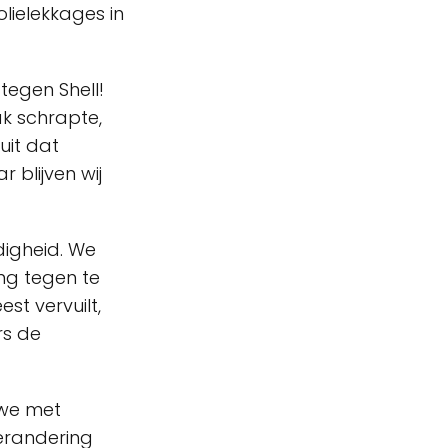
lielekkages in
tegen Shell!
k schrapte,
uit dat
 blijven wij
digheid. We
ng tegen te
st vervuilt,
rs de
n we met
verandering