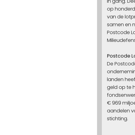
in gang. D
op honderdd
van de lotpr
samen en n
Postcode Lo
Milieudefen
Postcode L
De Postcode
onderneming
landen heeft
geld op te 
fondsenwerv
€ 969 miljo
aandelen va
stichting.