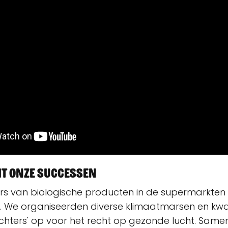
it onze successen
 van biologische producten in de supermarkten 
r. We organiseerden diverse klimaatmarsen en k
chters' op voor het recht op gezonde lucht. Same