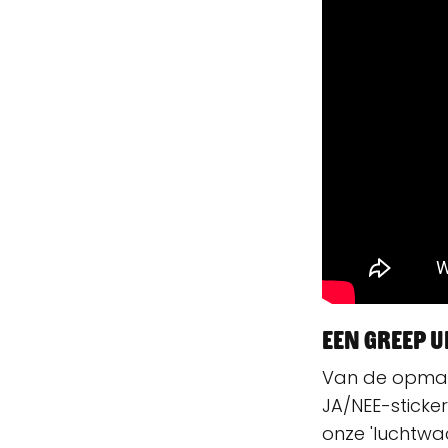
Een greep u
Van de opmars
JA/NEE-sticke
onze 'luchtwa