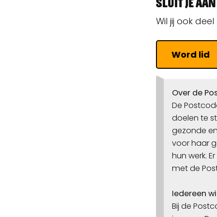
Sluit je aan
Wil jij ook dee
Word lid
Over de Pos
De Postcode
doelen te s
gezonde en 
voor haar 
hun werk. E
met de Post
Iedereen wi
Bij de Postc