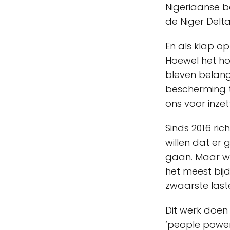
Nigeriaanse b
de Niger Delta
En als klap op
Hoewel het ho
bleven belang
bescherming t
ons voor inzet
Sinds 2016 ric
willen dat er
gaan. Maar we 
het meest bij
zwaarste last
Dit werk doen 
‘people power