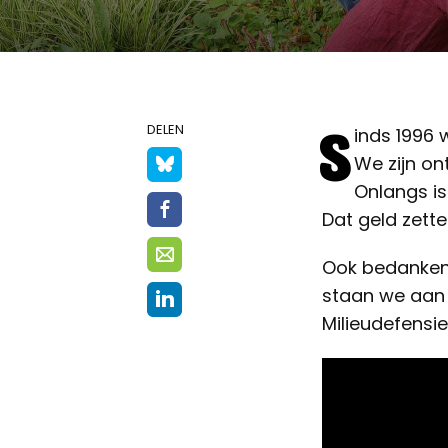
S
DELEN
inds 1996 
We zijn on
Onlangs is
Dat geld zette
Ook bedanken 
staan we aan 
Milieudefensi