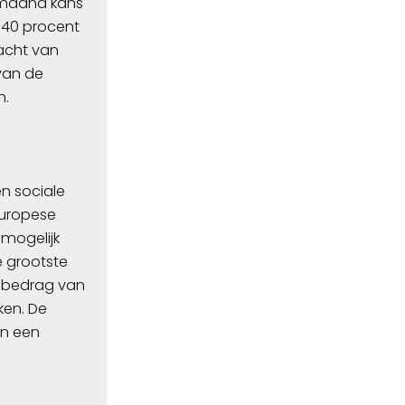
 maand kans
 40 procent
racht van
van de
n.
n sociale
Europese
 mogelijk
e grootste
rdbedrag van
ken. De
an een