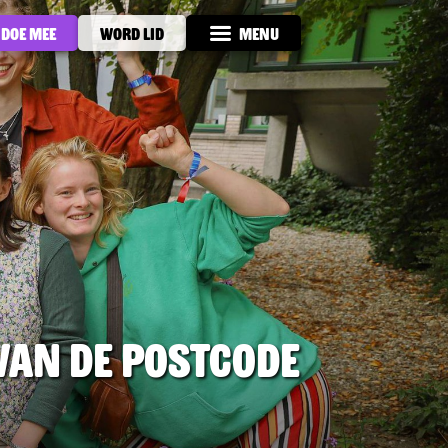
Doe mee
Word lid
Menu
 van de Postcode