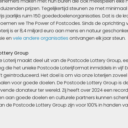
eelnemers maken met hun buren die ook meespelen elke
uizenden prijzen. Tegelijkertijd steunen ze met minimaal
ijs jaarlijks ruim 150 goededoelenorganisaties. Dat is de k
oemen we The Power of Postcodes. Sinds de oprichting 
terij is er 8,4 miljard euro aan mens en natuur geschonke
sie en
vele andere organisaties
ontvangen elk jaar steun.
ottery Group
 Loterij maakt deel uit van de Postcode Lottery Group, ee
 die het unieke Postcode Loterijformat inmiddels in vijf 
 geïntroduceerd. Het doel is om via onze loterijen zoveel
halen voor goede doelen. De Postcode Lottery Group is d
ende donateur ter wereld. Zij heeft over 2024 een reco
en aan goede doelen en culturele partners kunnen schen
n de Postcode Lottery Group zijn voor 100% in handen v