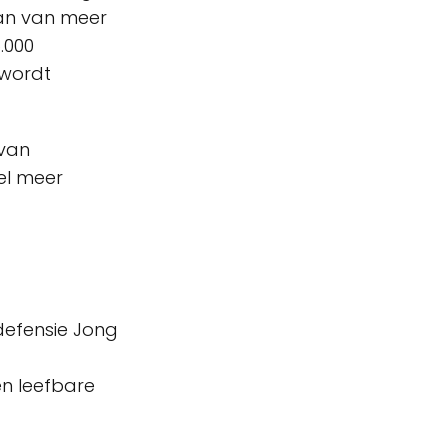
ban van meer
.000
 wordt
 van
el meer
defensie Jong
en leefbare