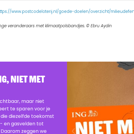
ttps://www.postcodeloterij.nl/goede-doelen/overzicht/milieudefen
nge veranderaars met klimaatpolsbandjes. © Ebru Aydin
G, Niet Met
ichtbaar, maar niet
beert te sparen voor je
 die diezelfde toekomst
e- en gasvelden tot
. Daarom zeggen we