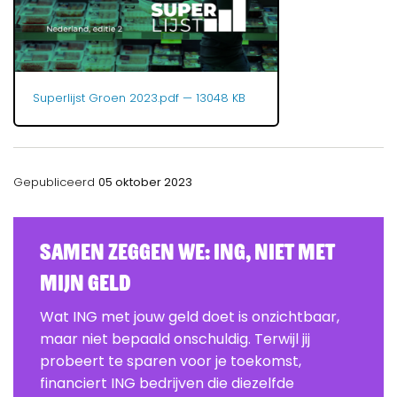
Superlijst Groen 2023.pdf
— 13048 KB
Gepubliceerd
05 oktober 2023
Samen zeggen we: ING, Niet Met
Mijn Geld
Wat ING met jouw geld doet is onzichtbaar,
maar niet bepaald onschuldig. Terwijl jij
probeert te sparen voor je toekomst,
financiert ING bedrijven die diezelfde