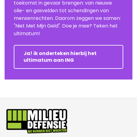
toekomst in gevaar brengen: van nieuwe
olie- en gasvelden tot schendingen van
mensenrechten. Daarom zeggen we samen:
"Niet Met Mijn Geld". Doe je mee? Teken het
ultimatum!
Ja! ik onderteken hierbij het
ultimatum aan ING