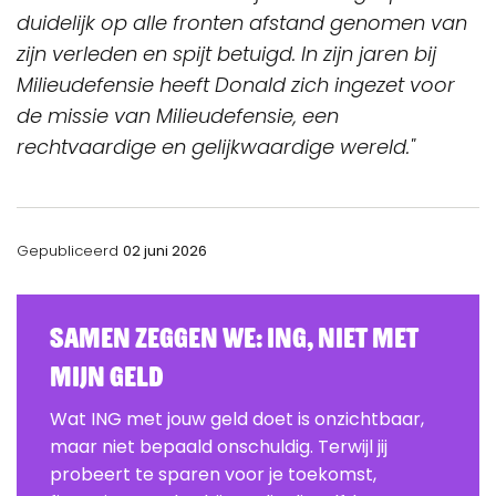
duidelijk op alle fronten afstand genomen van
zijn verleden en spijt betuigd. In zijn jaren bij
Milieudefensie heeft Donald zich ingezet voor
de missie van Milieudefensie, een
rechtvaardige en gelijkwaardige wereld."
Gepubliceerd
02 juni 2026
Samen zeggen we: ING, Niet Met
Mijn Geld
Wat ING met jouw geld doet is onzichtbaar,
maar niet bepaald onschuldig. Terwijl jij
probeert te sparen voor je toekomst,