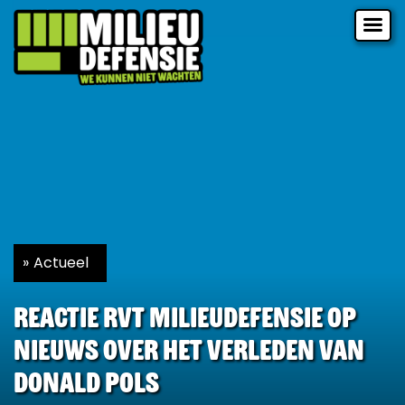
Actueel
Reactie RvT Milieudefensie op
nieuws over het verleden van
Donald Pols