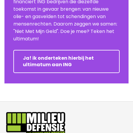
financiert ING bedrijven die diezelfde
toekomst in gevaar brengen: van nieuwe
olie- en gasvelden tot schendingen van
mensenrechten. Daarom zeggen we samen:
"Niet Met Mijn Geld". Doe je mee? Teken het
ultimatum!
Ja! ik onderteken hierbij het
ultimatum aan ING