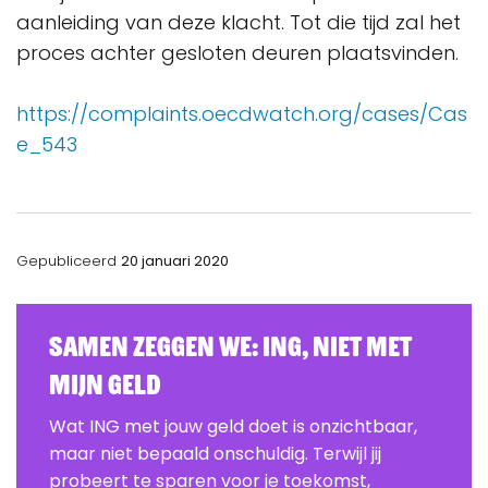
aanleiding van deze klacht. Tot die tijd zal het
proces achter gesloten deuren plaatsvinden.
https://complaints.oecdwatch.org/cases/Cas
e_543
Gepubliceerd
20 januari 2020
Samen zeggen we: ING, Niet Met
Mijn Geld
Wat ING met jouw geld doet is onzichtbaar,
maar niet bepaald onschuldig. Terwijl jij
probeert te sparen voor je toekomst,