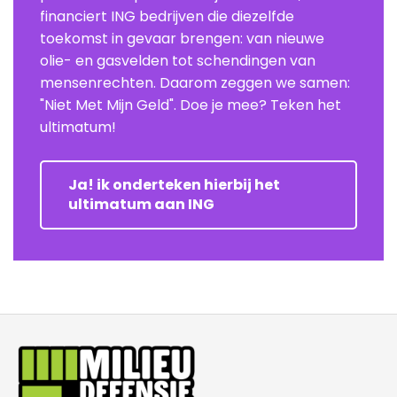
financiert ING bedrijven die diezelfde
toekomst in gevaar brengen: van nieuwe
olie- en gasvelden tot schendingen van
mensenrechten. Daarom zeggen we samen:
"Niet Met Mijn Geld". Doe je mee? Teken het
ultimatum!
Ja! ik onderteken hierbij het
ultimatum aan ING