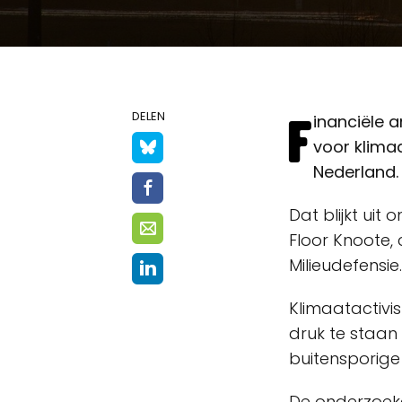
F
DELEN
inanciële 
voor klima
Nederland.
Dat blijkt ui
Floor Knoote,
Milieudefensie.
Klimaatactivi
druk te staan
buitensporige
De onderzoeke