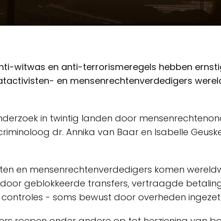
anti-witwas en anti-terrorismeregels hebben ernst
atactivisten- en mensenrechtenverdedigers wereld
t onderzoek in twintig landen door mensenrechteno
 criminoloog dr. Annika van Baar en Isabelle Geusk
sten en mensenrechtenverdedigers komen wereldw
 door geblokkeerde transfers, vertraagde betalin
 controles - soms bewust door overheden ingezet
rs roepen onder andere op tot herziening van b