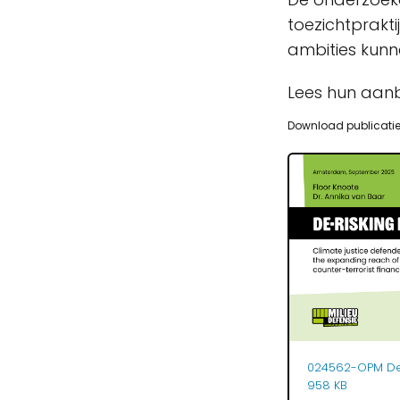
toezichtprakt
ambities kunn
Lees hun aanb
Download publicati
024562-OPM Der
958 KB