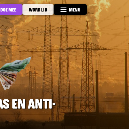
Doe mee
Word lid
Menu
s en anti-