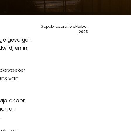
Gepubliceerd
15 oktober
2025
ige gevolgen
wijd, en in
nderzoeker
ens van
ijd onder
gen en
.
ank- en