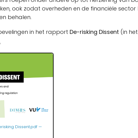
ijken, ook zodat overheden en de financiële secto
en behalen.
evelingen in het rapport
De-risking
Dissent
(in het
e
isking Dissent.pdf
—