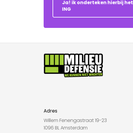
Ja! ik onderteken hierbij h
ING
Adres
Willem Fenengastraat 19-23
1096 BL Amsterdam