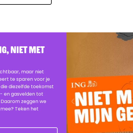
G, Niet Met
ichtbaar, maar niet
beert te sparen voor je
 die diezelfde toekomst
e- en gasvelden tot
. Daarom zeggen we
je mee? Teken het