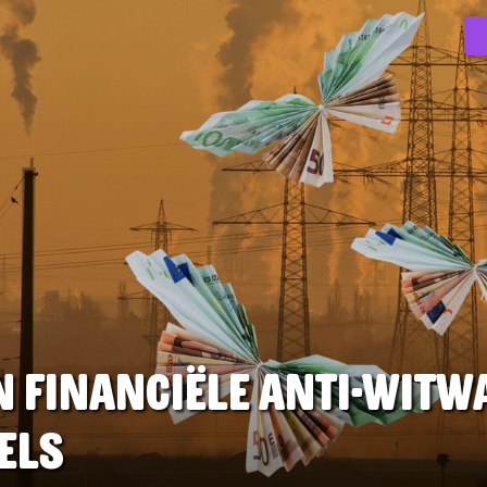
n financiële anti-witwa
els