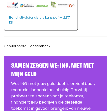
Benut stikstofcrisis als kans.pdf
— 2217
KB
Gepubliceerd
11 december 2019
Samen zeggen we: ING, Niet Met
Mijn Geld
Wat ING met jouw geld doet is onzichtbaar,
maar niet bepaald onschuldig. Terwijl jij
probeert te sparen voor je toekomst,
financiert ING bedrijven die diezelfde
toekomst in gevaar brengen: van nieuwe