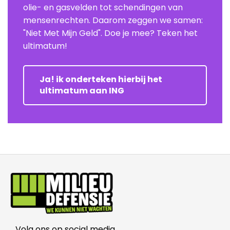
olie- en gasvelden tot schendingen van
mensenrechten. Daarom zeggen we samen:
"Niet Met Mijn Geld". Doe je mee? Teken het
ultimatum!
Ja! ik onderteken hierbij het
ultimatum aan ING
Volg ons op social media