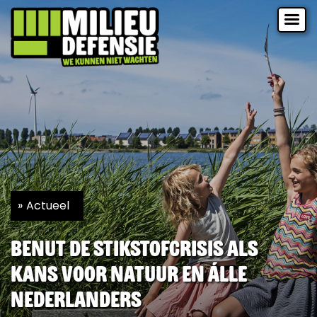
Actueel
Benut de stikstofcrisis als
kans voor natuur en álle
Nederlanders