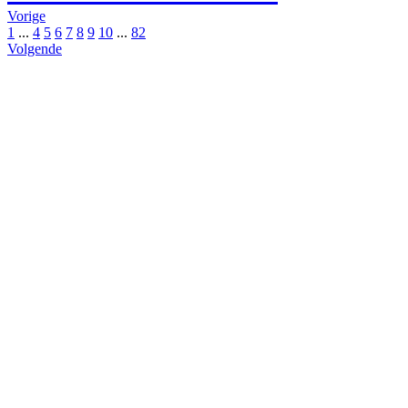
Vorige
1
...
4
5
6
7
8
9
10
...
82
Volgende