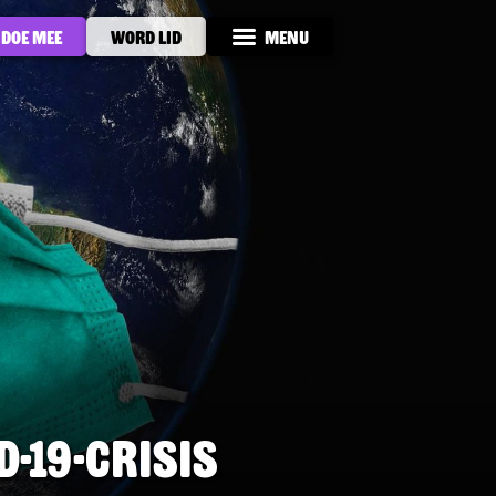
Doe mee
Word lid
Menu
-19-crisis