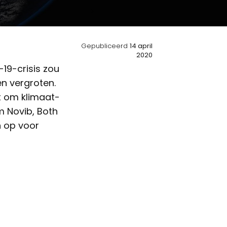
Gepubliceerd
14 april
2020
19-crisis zou
en vergroten.
pt om klimaat-
m Novib, Both
n op voor