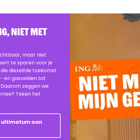
G, Niet Met
ichtbaar, maar niet
beert te sparen voor je
 die diezelfde toekomst
e- en gasvelden tot
. Daarom zeggen we
je mee? Teken het
et ultimatum aan