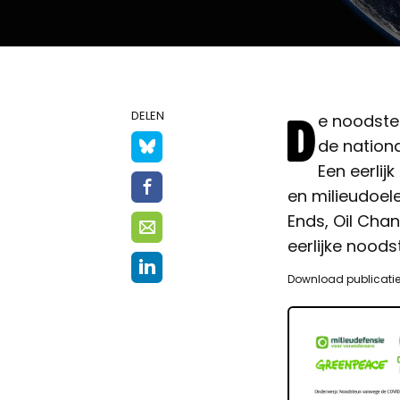
D
DELEN
e noodsteu
de nationa
Een eerlij
en milieudoele
Ends, Oil Cha
eerlijke noods
Download publicati