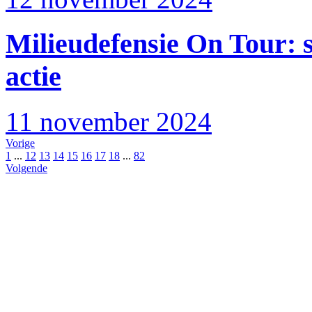
Milieudefensie On Tour: 
actie
11 november 2024
Vorige
1
...
12
13
14
15
16
17
18
...
82
Volgende