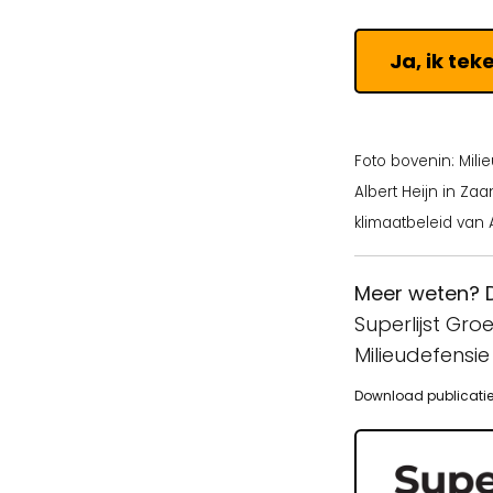
Ja, ik tek
Foto bovenin:
Mili
Albert Heijn in Za
klimaatbeleid van A
Meer weten? 
Superlijst Gr
Milieudefensie
Download publicati