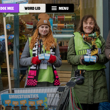
Doe mee
Word lid
Menu