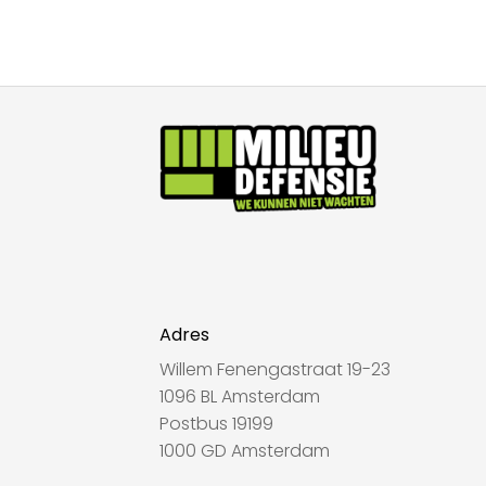
Adres
Willem Fenengastraat 19-23
1096 BL Amsterdam
Postbus 19199
1000 GD Amsterdam