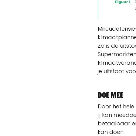
Milieudefensie
klimaatplanne
Zo is de uitst
Supermarkten 
klimaatverand
je uitstoot voo
Doe mee
Door het hele 
jij kan meedo
betaalbaar en
kan doen.