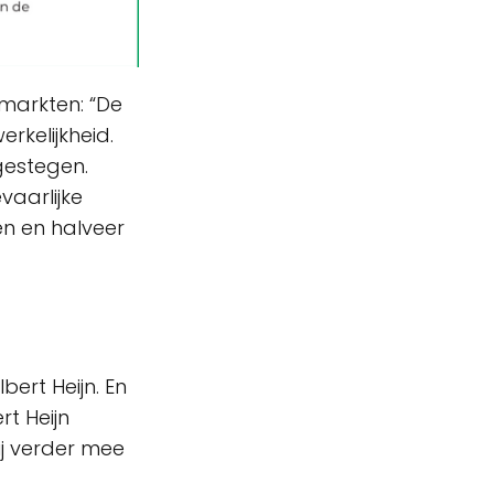
rmarkten: “De
rkelijkheid.
 gestegen.
aarlijke
en en halveer
ert Heijn. En
t Heijn
ij verder mee