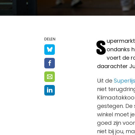
S
DELEN
upermarkte
ondanks hu
voert de r
daarachter Jum
Uit de
Superli
niet terugdri
Klimaatakkoord
gestegen. De 
winkel moet j
goed zijn voor
niet bij jou, 