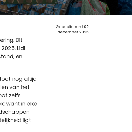
Gepubliceerd
02
december 2025
ring. Dit
2025. Lidl
stand, en
oot nog altijd
len van het
ot zelfs
: want in elke
oodschappen
ijkheid ligt