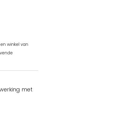
een winkel van
ijvende
nwerking met