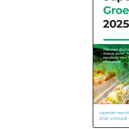
superlist-repor
2025-v1.0.nl.pdf