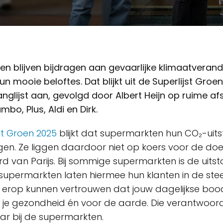
n blijven bijdragen aan gevaarlijke klimaatverande
n mooie beloftes. Dat blijkt uit de Superlijst Groen 
anglijst aan, gevolgd door Albert Heijn op ruime af
bo, Plus, Aldi en Dirk.
jst Groen 2025
blijkt dat supermarkten hun CO₂-uitst
ngen. Ze liggen daardoor niet op koers voor de doe
 van Parijs. Bij sommige supermarkten is de uitsto
supermarkten laten hiermee hun klanten in de steek
e erop kunnen vertrouwen dat jouw dagelijkse b
 je gezondheid én voor de aarde. Die verantwoordel
maar bij de supermarkten.